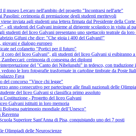
il museo Lercaro nell'ambito del progetto "Incontrarsi nell'arte"
i Pasolini: cerimonia di premiazione degli studenti meritevoli
viene inviata agli studenti una lettera firmata dal Presidente della Cor
le" - gli studenti del Galvani insieme al dirigente scolastico in visita al
i studenti del liceo Galvani presentano uno spettacolo teatrale da loro 
 Fabrizio Gifuni che dice: "Che gioia i 400 del Galvani!"
 giovani e dialogo europeo
cate nel cofanetto "Portici per il futuro"
l coro del liceo Galvani", gli studenti del liceo Galvani si esibiranno a
a Zambeccari: cerimonia di consegna dei diplomi
reinterpretazione del "Canto dei Nibelunghi" in tedesco, con traduzione i
ni vedono le loro fotografie trasformate in cartoline timbrate da Poste Ital
 palazzo Fava
io del concorso "Vince chi legge"
l terzo anno consecutivo per partecipare alle finali nazionali delle Olimp
udente del liceo Galvani si classifica primo assoluto
tra Costituzione - Progetto del liceo Galvani
liceo Galvani istituiti in loro memoria
i di Bologna patrimonio mondiale dell’Unesco"
 a Ravenna
 Scuola Superiore Sant'Anna di Pisa, conquistando uno dei 7 posti
elle Olimpiadi delle Neuroscienze