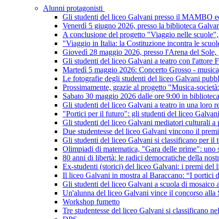
Alunni protagonisti
Gli studenti del liceo Galvani presso il MAMBO ed 
Venerdì 5 giugno 2026, presso la biblioteca Galvan
A conclusione del progetto "Viaggio nelle scuole", 
"Viaggio in Italia: la Costituzione incontra le scuo
Giovedì 28 maggio 2026, presso l'Arena del Sole, gl
Gli studenti del liceo Galvani a teatro con l'attore
Martedì 5 maggio 2026: Concerto Grosso - musica,
Le fotografie degli studenti del liceo Galvani pubbli
Prossimamente, grazie al progetto "Musica-società: i
Sabato 30 maggio 2026 dalle ore 9:00 in bibliotec
Gli studenti del liceo Galvani a teatro in una loro 
"Portici per il futuro": gli studenti del liceo Galva
Gli studenti del liceo Galvani mediatori culturali a
Due studentesse del liceo Galvani vincono il prem
Gli studenti del liceo Galvani si classificano per i
Olimpiadi di matematica, "Gara delle prime": uno st
80 anni di libertà: le radici democratiche della nos
Ex-studenti (storici) del liceo Galvani: i premi del 
Il liceo Galvani in mostra al Baraccano: “I portic
Gli studenti del liceo Galvani a scuola di mosaico
Un'alunna del liceo Galvani vince il concorso alla
Workshop fumetto
Tre studentesse del liceo Galvani si classificano n