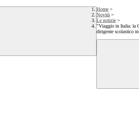
Home
>
Novità
>
Le notizie
>
"Viaggio in Italia: la
dirigente scolastico i