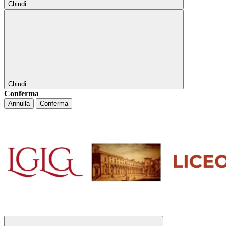
Chiudi
Chiudi
Conferma
Annulla
Conferma