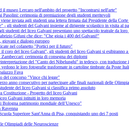
il museo Lercaro nell'ambito del progetto "Incontrarsi nell'arte"
i Pasolini: cerimonia di premiazione degli studenti meritevoli
viene inviata agli studenti una lettera firmata dal Presidente della Cor
le" - gli studenti del Galvani insieme al dirigente scolastico in visita al
i studenti del liceo Galvani presentano uno spettacolo teatrale da loro 
 Fabrizio Gifuni che dice: "Che gioia i 400 del Galvani!"
 giovani e dialogo europeo
cate nel cofanetto "Portici per il futuro"
l coro del liceo Galvani", gli studenti del liceo Galvani si esibiranno a
a Zambeccari: cerimonia di consegna dei diplomi
reinterpretazione del "Canto dei Nibelunghi" in tedesco, con traduzione i
ni vedono le loro fotografie trasformate in cartoline timbrate da Poste Ital
 palazzo Fava
io del concorso "Vince chi legge"
l terzo anno consecutivo per partecipare alle finali nazionali delle Olimp
udente del liceo Galvani si classifica primo assoluto
tra Costituzione - Progetto del liceo Galvani
liceo Galvani istituiti in loro memoria
i di Bologna patrimonio mondiale dell’Unesco"
 a Ravenna
 Scuola Superiore Sant'Anna di Pisa, conquistando uno dei 7 posti
elle Olimpiadi delle Neuroscienze