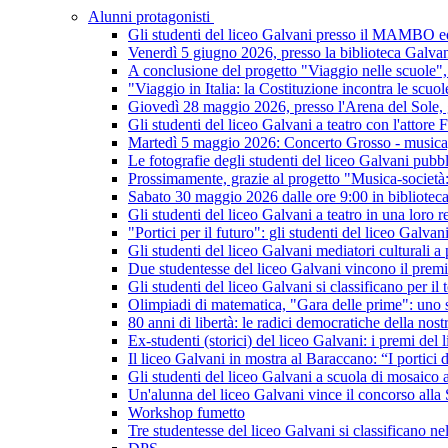
Alunni protagonisti
Gli studenti del liceo Galvani presso il MAMBO ed 
Venerdì 5 giugno 2026, presso la biblioteca Galvan
A conclusione del progetto "Viaggio nelle scuole", 
"Viaggio in Italia: la Costituzione incontra le scuo
Giovedì 28 maggio 2026, presso l'Arena del Sole, gl
Gli studenti del liceo Galvani a teatro con l'attore
Martedì 5 maggio 2026: Concerto Grosso - musica,
Le fotografie degli studenti del liceo Galvani pubbli
Prossimamente, grazie al progetto "Musica-società: i
Sabato 30 maggio 2026 dalle ore 9:00 in bibliotec
Gli studenti del liceo Galvani a teatro in una loro 
"Portici per il futuro": gli studenti del liceo Galva
Gli studenti del liceo Galvani mediatori culturali a
Due studentesse del liceo Galvani vincono il prem
Gli studenti del liceo Galvani si classificano per i
Olimpiadi di matematica, "Gara delle prime": uno st
80 anni di libertà: le radici democratiche della nos
Ex-studenti (storici) del liceo Galvani: i premi del 
Il liceo Galvani in mostra al Baraccano: “I portic
Gli studenti del liceo Galvani a scuola di mosaico
Un'alunna del liceo Galvani vince il concorso alla
Workshop fumetto
Tre studentesse del liceo Galvani si classificano n