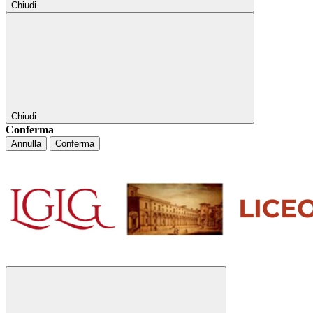
Chiudi
Chiudi
Conferma
Annulla
Conferma