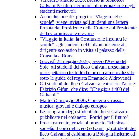
Galvani Pasolini: cerimonia di premiazione degli
studenti meritevoli
A conclusione del progetto "Viaggio nelle
scuole", viene inviata agli studenti una lettera
firmata dal Presidente della Corte e dal Presidente
della Commissione d'esame
"Viaggio in Italia: la Costituzione incontra le
scuole" - gli studenti del Galvani insieme al
dirigente scolastico in visita al palazzo della
Consulta a Roma
Giovedì 28 maggio 2026, presso l'Arena del
Sole, gli studenti del liceo Galvani presentano
uno spettacolo teatrale da loro creato e realizzato,
sotto la guida del regista Emanuele Aldrovandi
Gli studenti del liceo Galvani a teatro con l'attore
Fabrizio Gifuni che dice: "Che gioia i 400 del
Galvani!"
Martedì 5 maggio 2026: Concerto Grosso -
musica, giovani e dialogo europeo
Le fotografie degli studenti del liceo Galvani
pubblicate nel cofanetto "Portici per il futuro"
Prossimamente, grazie al progetto "Musica-
società: il coro del liceo Galvani", gli studenti del
liceo Galvani si esibiranno a Bologna insieme ad