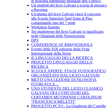
di Bologna patrimonio mondiale dell’Unesco"
Gli studenti del liceo Galvani a scuola di mosaico
a Ravenna
Un'alunna del liceo Galvani vince il concorso
alla Scuola Superiore Sant'Anna di Pisa,
conquistando uno dei 7 posti
Workshop fumetto
Tre studentesse del liceo Galvani si classificano
nelle Olimpiadi delle Neuroscienze
DPS
CONFERENCE OF RM@SCHOOLS
Evento della XIX edizione della Festa
Internazionale della Storia
IL LINGUAGGIO DELLA RICERCA
PROGETTO LINGUAGGIO DELLA
RICERCA
SCUOLE APERTE: STAGE FOTOGRAFICO
ORGANIZZATO DAL LICEO GALVANI
METTI UNA LEZIONE DI FILOSOFIA
FUORI AULA…
UNO STUDENTE DEL LICEO CLASSICO
GALVANI TRA I VINCITORI DEL
CERTAMEN MUTINENSE CAROLINUM
“FRANCESCA MELETTI”
PROGETTO PCTO - La Quadreria del Castello