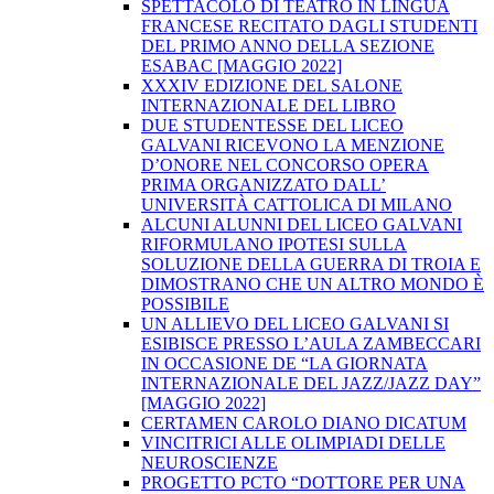
SPETTACOLO DI TEATRO IN LINGUA
FRANCESE RECITATO DAGLI STUDENTI
DEL PRIMO ANNO DELLA SEZIONE
ESABAC [MAGGIO 2022]
XXXIV EDIZIONE DEL SALONE
INTERNAZIONALE DEL LIBRO
DUE STUDENTESSE DEL LICEO
GALVANI RICEVONO LA MENZIONE
D’ONORE NEL CONCORSO OPERA
PRIMA ORGANIZZATO DALL’
UNIVERSITÀ CATTOLICA DI MILANO
ALCUNI ALUNNI DEL LICEO GALVANI
RIFORMULANO IPOTESI SULLA
SOLUZIONE DELLA GUERRA DI TROIA E
DIMOSTRANO CHE UN ALTRO MONDO È
POSSIBILE
UN ALLIEVO DEL LICEO GALVANI SI
ESIBISCE PRESSO L’AULA ZAMBECCARI
IN OCCASIONE DE “LA GIORNATA
INTERNAZIONALE DEL JAZZ/JAZZ DAY”
[MAGGIO 2022]
CERTAMEN CAROLO DIANO DICATUM
VINCITRICI ALLE OLIMPIADI DELLE
NEUROSCIENZE
PROGETTO PCTO “DOTTORE PER UNA