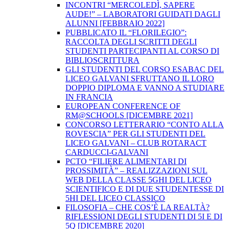
INCONTRI “MERCOLEDÌ, SAPERE
AUDE!” – LABORATORI GUIDATI DAGLI
ALUNNI [FEBBRAIO 2022]
PUBBLICATO IL “FLORILEGIO”:
RACCOLTA DEGLI SCRITTI DEGLI
STUDENTI PARTECIPANTI AL CORSO DI
BIBLIOSCRITTURA
GLI STUDENTI DEL CORSO ESABAC DEL
LICEO GALVANI SFRUTTANO IL LORO
DOPPIO DIPLOMA E VANNO A STUDIARE
IN FRANCIA
EUROPEAN CONFERENCE OF
RM@SCHOOLS [DICEMBRE 2021]
CONCORSO LETTERARIO “CONTO ALLA
ROVESCIA” PER GLI STUDENTI DEL
LICEO GALVANI – CLUB ROTARACT
CARDUCCI-GALVANI
PCTO “FILIERE ALIMENTARI DI
PROSSIMITÀ” – REALIZZAZIONI SUL
WEB DELLA CLASSE 5GHI DEL LICEO
SCIENTIFICO E DI DUE STUDENTESSE DI
5HI DEL LICEO CLASSICO
FILOSOFIA – CHE COS’È LA REALTÀ?
RIFLESSIONI DEGLI STUDENTI DI 5I E DI
5Q [DICEMBRE 2020]