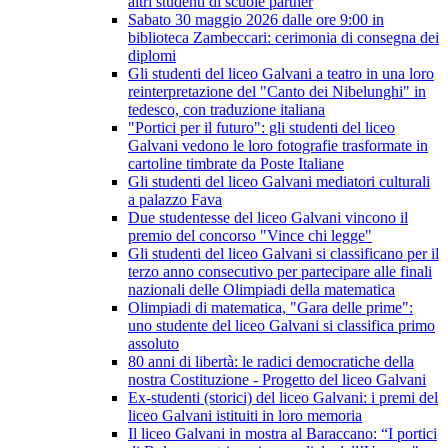
altri studenti di scuole partner
Sabato 30 maggio 2026 dalle ore 9:00 in
biblioteca Zambeccari: cerimonia di consegna dei
diplomi
Gli studenti del liceo Galvani a teatro in una loro
reinterpretazione del "Canto dei Nibelunghi" in
tedesco, con traduzione italiana
"Portici per il futuro": gli studenti del liceo
Galvani vedono le loro fotografie trasformate in
cartoline timbrate da Poste Italiane
Gli studenti del liceo Galvani mediatori culturali
a palazzo Fava
Due studentesse del liceo Galvani vincono il
premio del concorso "Vince chi legge"
Gli studenti del liceo Galvani si classificano per il
terzo anno consecutivo per partecipare alle finali
nazionali delle Olimpiadi della matematica
Olimpiadi di matematica, "Gara delle prime":
uno studente del liceo Galvani si classifica primo
assoluto
80 anni di libertà: le radici democratiche della
nostra Costituzione - Progetto del liceo Galvani
Ex-studenti (storici) del liceo Galvani: i premi del
liceo Galvani istituiti in loro memoria
Il liceo Galvani in mostra al Baraccano: “I portici