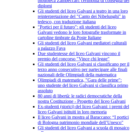
biblioteca Zambeccari: cerimonia di consegna dei
diplomi
Gli studenti del liceo Galvani a teatro in una loro
reinterpretazione del "Canto dei Nibelunghi" in
tedesco, con traduzione italiana
"Portici per il futuro": gli studenti del liceo
Galvani vedono le loro fotografie trasformate in
cartoline timbrate da Poste Italiane
Gli studenti del liceo Galvani mediatori culturali
a palazzo Fava
Due studentesse del liceo Galvani vincono il
premio del concorso "Vince chi legge"
Gli studenti del liceo Galvani si classificano per il
terzo anno consecutivo per partecipare alle finali
nazionali delle Olimpiadi della matematica
Olimpiadi di matematica, "Gara delle prime":
uno studente del liceo Galvani si classifica primo
assoluto
80 anni di libertà: le radici democratiche della
nostra Costituzione - Progetto del liceo Galvani
Ex-studenti (storici) del liceo Galvani: i premi del
liceo Galvani istituiti in loro memoria
Il liceo Galvani in mostra al Baraccano: “I portici
di Bologna patrimonio mondiale dell’Unesco"
Gli studenti del liceo Galvani a scuola di mosaico