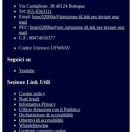
Via Castiglione, 38 40124 Bologna
Tel:
051-6563111
Email:
bopc02000a@istruzione.it
Link per inviare una
mail
PEC:
bopc02000a@pec.istruzione.it
Link per inviare una
mail
C.F.: 80074650377
Codice Univoco UFW8AV
Seguici su
Youtube
Sezione Link Utili
Cookie policy
Note legali
Informativa Privacy
Ufficio Relazioni con il Pubblico
Dichiarazione di accessibilità
Obiettivi di accessibilità
Whistleblowing
Gestione consensi cookie