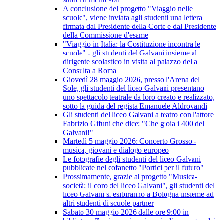
A conclusione del progetto "Viaggio nelle
scuole", viene inviata agli studenti una lettera
firmata dal Presidente della Corte e dal Presidente
della Commissione d'esame
"Viaggio in Italia: la Costituzione incontra le
scuole" - gli studenti del Galvani insieme al
dirigente scolastico in visita al palazzo della
Consulta a Roma
Giovedì 28 maggio 2026, presso l'Arena del
Sole, gli studenti del liceo Galvani presentano
uno spettacolo teatrale da loro creato e realizzato,
sotto la guida del regista Emanuele Aldrovandi
Gli studenti del liceo Galvani a teatro con l'attore
Fabrizio Gifuni che dice: "Che gioia i 400 del
Galvani!"
Martedì 5 maggio 2026: Concerto Grosso -
musica, giovani e dialogo europeo
Le fotografie degli studenti del liceo Galvani
pubblicate nel cofanetto "Portici per il futuro"
Prossimamente, grazie al progetto "Musica-
società: il coro del liceo Galvani", gli studenti del
liceo Galvani si esibiranno a Bologna insieme ad
altri studenti di scuole partner
Sabato 30 maggio 2026 dalle ore 9:00 in