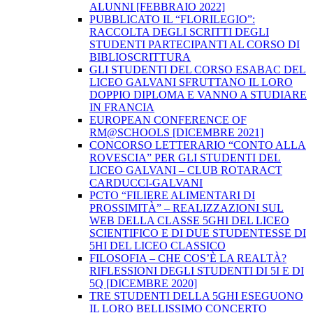
ALUNNI [FEBBRAIO 2022]
PUBBLICATO IL “FLORILEGIO”:
RACCOLTA DEGLI SCRITTI DEGLI
STUDENTI PARTECIPANTI AL CORSO DI
BIBLIOSCRITTURA
GLI STUDENTI DEL CORSO ESABAC DEL
LICEO GALVANI SFRUTTANO IL LORO
DOPPIO DIPLOMA E VANNO A STUDIARE
IN FRANCIA
EUROPEAN CONFERENCE OF
RM@SCHOOLS [DICEMBRE 2021]
CONCORSO LETTERARIO “CONTO ALLA
ROVESCIA” PER GLI STUDENTI DEL
LICEO GALVANI – CLUB ROTARACT
CARDUCCI-GALVANI
PCTO “FILIERE ALIMENTARI DI
PROSSIMITÀ” – REALIZZAZIONI SUL
WEB DELLA CLASSE 5GHI DEL LICEO
SCIENTIFICO E DI DUE STUDENTESSE DI
5HI DEL LICEO CLASSICO
FILOSOFIA – CHE COS’È LA REALTÀ?
RIFLESSIONI DEGLI STUDENTI DI 5I E DI
5Q [DICEMBRE 2020]
TRE STUDENTI DELLA 5GHI ESEGUONO
IL LORO BELLISSIMO CONCERTO