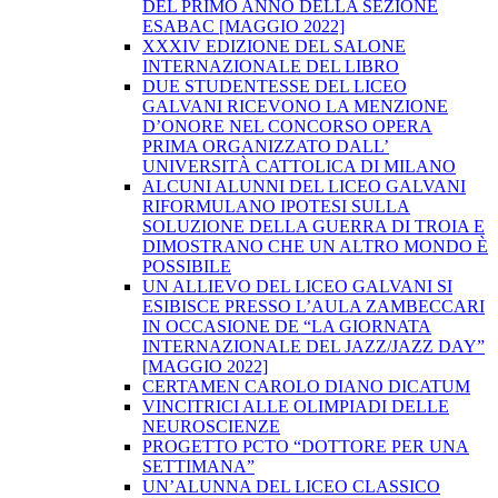
DEL PRIMO ANNO DELLA SEZIONE
ESABAC [MAGGIO 2022]
XXXIV EDIZIONE DEL SALONE
INTERNAZIONALE DEL LIBRO
DUE STUDENTESSE DEL LICEO
GALVANI RICEVONO LA MENZIONE
D’ONORE NEL CONCORSO OPERA
PRIMA ORGANIZZATO DALL’
UNIVERSITÀ CATTOLICA DI MILANO
ALCUNI ALUNNI DEL LICEO GALVANI
RIFORMULANO IPOTESI SULLA
SOLUZIONE DELLA GUERRA DI TROIA E
DIMOSTRANO CHE UN ALTRO MONDO È
POSSIBILE
UN ALLIEVO DEL LICEO GALVANI SI
ESIBISCE PRESSO L’AULA ZAMBECCARI
IN OCCASIONE DE “LA GIORNATA
INTERNAZIONALE DEL JAZZ/JAZZ DAY”
[MAGGIO 2022]
CERTAMEN CAROLO DIANO DICATUM
VINCITRICI ALLE OLIMPIADI DELLE
NEUROSCIENZE
PROGETTO PCTO “DOTTORE PER UNA
SETTIMANA”
UN’ALUNNA DEL LICEO CLASSICO