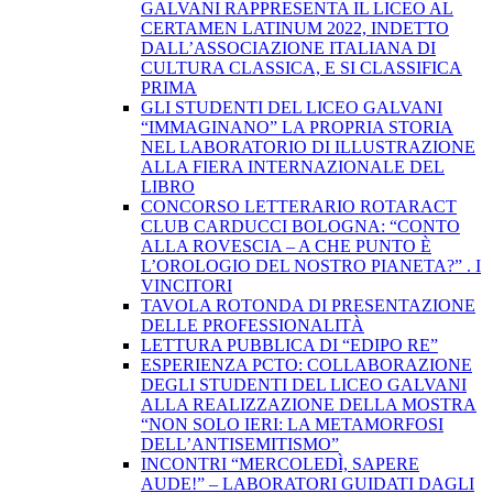
GALVANI RAPPRESENTA IL LICEO AL
CERTAMEN LATINUM 2022, INDETTO
DALL’ASSOCIAZIONE ITALIANA DI
CULTURA CLASSICA, E SI CLASSIFICA
PRIMA
GLI STUDENTI DEL LICEO GALVANI
“IMMAGINANO” LA PROPRIA STORIA
NEL LABORATORIO DI ILLUSTRAZIONE
ALLA FIERA INTERNAZIONALE DEL
LIBRO
CONCORSO LETTERARIO ROTARACT
CLUB CARDUCCI BOLOGNA: “CONTO
ALLA ROVESCIA – A CHE PUNTO È
L’OROLOGIO DEL NOSTRO PIANETA?” . I
VINCITORI
TAVOLA ROTONDA DI PRESENTAZIONE
DELLE PROFESSIONALITÀ
LETTURA PUBBLICA DI “EDIPO RE”
ESPERIENZA PCTO: COLLABORAZIONE
DEGLI STUDENTI DEL LICEO GALVANI
ALLA REALIZZAZIONE DELLA MOSTRA
“NON SOLO IERI: LA METAMORFOSI
DELL’ANTISEMITISMO”
INCONTRI “MERCOLEDÌ, SAPERE
AUDE!” – LABORATORI GUIDATI DAGLI