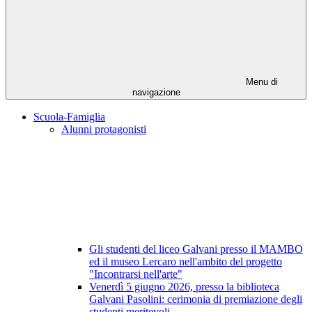
Menu di
navigazione
Scuola-Famiglia
Alunni protagonisti
Gli studenti del liceo Galvani presso il MAMBO
ed il museo Lercaro nell'ambito del progetto
"Incontrarsi nell'arte"
Venerdì 5 giugno 2026, presso la biblioteca
Galvani Pasolini: cerimonia di premiazione degli
studenti meritevoli