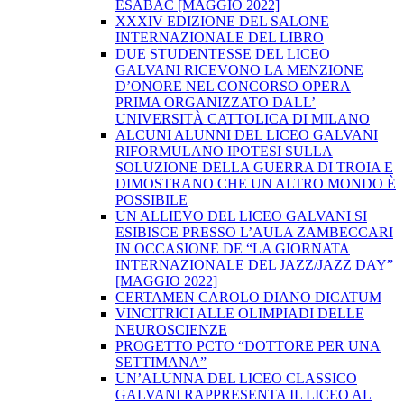
ESABAC [MAGGIO 2022]
XXXIV EDIZIONE DEL SALONE
INTERNAZIONALE DEL LIBRO
DUE STUDENTESSE DEL LICEO
GALVANI RICEVONO LA MENZIONE
D’ONORE NEL CONCORSO OPERA
PRIMA ORGANIZZATO DALL’
UNIVERSITÀ CATTOLICA DI MILANO
ALCUNI ALUNNI DEL LICEO GALVANI
RIFORMULANO IPOTESI SULLA
SOLUZIONE DELLA GUERRA DI TROIA E
DIMOSTRANO CHE UN ALTRO MONDO È
POSSIBILE
UN ALLIEVO DEL LICEO GALVANI SI
ESIBISCE PRESSO L’AULA ZAMBECCARI
IN OCCASIONE DE “LA GIORNATA
INTERNAZIONALE DEL JAZZ/JAZZ DAY”
[MAGGIO 2022]
CERTAMEN CAROLO DIANO DICATUM
VINCITRICI ALLE OLIMPIADI DELLE
NEUROSCIENZE
PROGETTO PCTO “DOTTORE PER UNA
SETTIMANA”
UN’ALUNNA DEL LICEO CLASSICO
GALVANI RAPPRESENTA IL LICEO AL