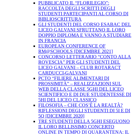
PUBBLICATO IL “FLORILEGIO”:
RACCOLTA DEGLI SCRITTI DEGLI
STUDENTI PARTECIPANTI AL CORSO DI
BIBLIOSCRITTURA
GLI STUDENTI DEL CORSO ESABAC DEL
LICEO GALVANI SFRUTTANO IL LORO
DOPPIO DIPLOMA E VANNO A STUDIARE
IN FRANCIA
EUROPEAN CONFERENCE OF
RM@SCHOOLS [DICEMBRE 2021]
CONCORSO LETTERARIO “CONTO ALLA
ROVESCIA” PER GLI STUDENTI DEL
LICEO GALVANI – CLUB ROTARACT
CARDUCCI-GALVANI
PCTO “FILIERE ALIMENTARI DI
PROSSIMITÀ” – REALIZZAZIONI SUL
WEB DELLA CLASSE 5GHI DEL LICEO
SCIENTIFICO E DI DUE STUDENTESSE DI
5HI DEL LICEO CLASSICO
FILOSOFIA – CHE COS’È LA REALTÀ?
RIFLESSIONI DEGLI STUDENTI DI 5I E DI
5Q [DICEMBRE 2020]
TRE STUDENTI DELLA 5GHI ESEGUONO
IL LORO BELLISSIMO CONCERTO
ONLINE IN TEMPO DI QUARANTENA: IL