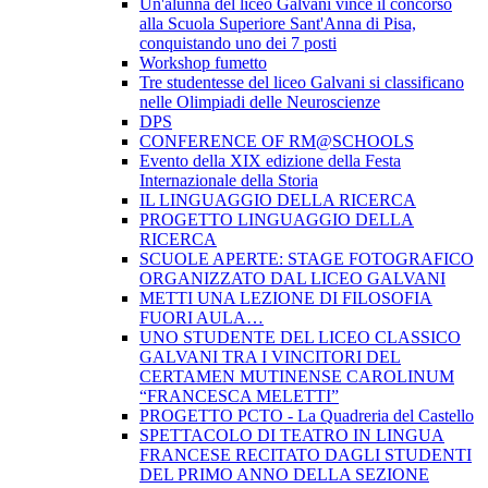
Un'alunna del liceo Galvani vince il concorso
alla Scuola Superiore Sant'Anna di Pisa,
conquistando uno dei 7 posti
Workshop fumetto
Tre studentesse del liceo Galvani si classificano
nelle Olimpiadi delle Neuroscienze
DPS
CONFERENCE OF RM@SCHOOLS
Evento della XIX edizione della Festa
Internazionale della Storia
IL LINGUAGGIO DELLA RICERCA
PROGETTO LINGUAGGIO DELLA
RICERCA
SCUOLE APERTE: STAGE FOTOGRAFICO
ORGANIZZATO DAL LICEO GALVANI
METTI UNA LEZIONE DI FILOSOFIA
FUORI AULA…
UNO STUDENTE DEL LICEO CLASSICO
GALVANI TRA I VINCITORI DEL
CERTAMEN MUTINENSE CAROLINUM
“FRANCESCA MELETTI”
PROGETTO PCTO - La Quadreria del Castello
SPETTACOLO DI TEATRO IN LINGUA
FRANCESE RECITATO DAGLI STUDENTI
DEL PRIMO ANNO DELLA SEZIONE