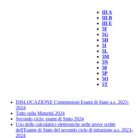
III A
III B
III E
5F
5G
5H
5I
5L
5M
5N
50
5P
5Q
5T
DISLOCAZIONE Commissioni Esami di Stato a.s. 2023-
2024
Tutto sulla Maturità 2024
Secondo ciclo: esami di Stato 2024
Uso delle calcolatrici elettroniche nelle prove scritte
dell'Esame di Stato del secondo ciclo di istruzione a.s. 2023-
2024