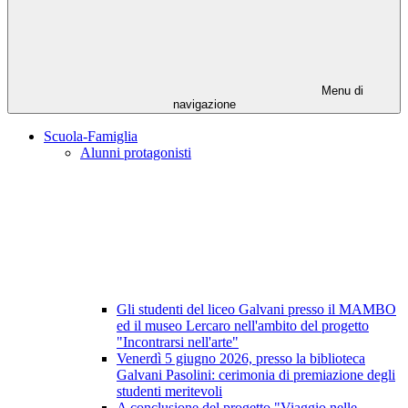
Menu di
navigazione
Scuola-Famiglia
Alunni protagonisti
Gli studenti del liceo Galvani presso il MAMBO
ed il museo Lercaro nell'ambito del progetto
"Incontrarsi nell'arte"
Venerdì 5 giugno 2026, presso la biblioteca
Galvani Pasolini: cerimonia di premiazione degli
studenti meritevoli
A conclusione del progetto "Viaggio nelle