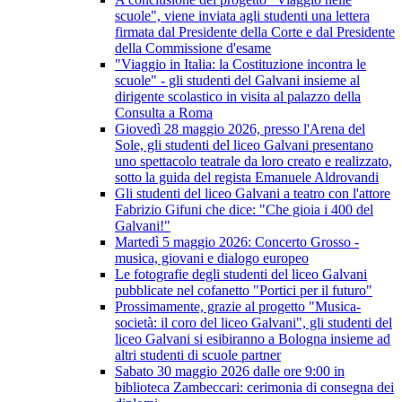
scuole", viene inviata agli studenti una lettera
firmata dal Presidente della Corte e dal Presidente
della Commissione d'esame
"Viaggio in Italia: la Costituzione incontra le
scuole" - gli studenti del Galvani insieme al
dirigente scolastico in visita al palazzo della
Consulta a Roma
Giovedì 28 maggio 2026, presso l'Arena del
Sole, gli studenti del liceo Galvani presentano
uno spettacolo teatrale da loro creato e realizzato,
sotto la guida del regista Emanuele Aldrovandi
Gli studenti del liceo Galvani a teatro con l'attore
Fabrizio Gifuni che dice: "Che gioia i 400 del
Galvani!"
Martedì 5 maggio 2026: Concerto Grosso -
musica, giovani e dialogo europeo
Le fotografie degli studenti del liceo Galvani
pubblicate nel cofanetto "Portici per il futuro"
Prossimamente, grazie al progetto "Musica-
società: il coro del liceo Galvani", gli studenti del
liceo Galvani si esibiranno a Bologna insieme ad
altri studenti di scuole partner
Sabato 30 maggio 2026 dalle ore 9:00 in
biblioteca Zambeccari: cerimonia di consegna dei