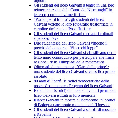
diplomi
Gli studenti del liceo Galvani a teatro in una loro
reinterpretazione del "Canto dei Nibelunghi" in
tedesco, con traduzione italiana
"Portici per il futuro": gli studenti del liceo
Galvani vedono le loro fotografie trasformate in
cartoline timbrate da Poste Italiane
Gli studenti del liceo Galvani mediatori culturali
a palazzo Fava
Due studentesse del liceo Galvani vincono il
premio del concorso "Vince chi legge"
Gli studenti del liceo Galvani si classificano per il
terzo anno consecutivo per partecipare alle finali
nazionali delle Olimpiadi della matematica
Olimpiadi di matematica, "Gara delle prime":
uno studente del liceo Galvani si classifica primo
assoluto
80 anni di libertà: le radici democratiche della
nostra Costituzione - Progetto del liceo Galvani
Ex-studenti (storici) del liceo Galvani: i premi del
liceo Galvani istituiti in loro memoria
Il liceo Galvani in mostra al Baraccano: “I portici
di Bologna patrimonio mondiale dell’Unesco"
Gli studenti del liceo Galvani a scuola di mosaico
a Ravenna