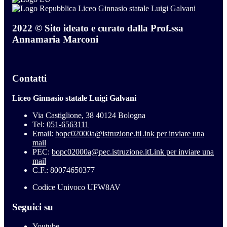
Liceo Ginnasio statale Luigi Galvani
2022 © Sito ideato e curato dalla Prof.ssa
Annamaria Marconi
Contatti
Liceo Ginnasio statale Luigi Galvani
Via Castiglione, 38 40124 Bologna
Tel:
051-6563111
Email:
bopc02000a@istruzione.it
Link per inviare una
mail
PEC:
bopc02000a@pec.istruzione.it
Link per inviare una
mail
C.F.: 80074650377
Codice Univoco UFW8AV
Seguici su
Youtube