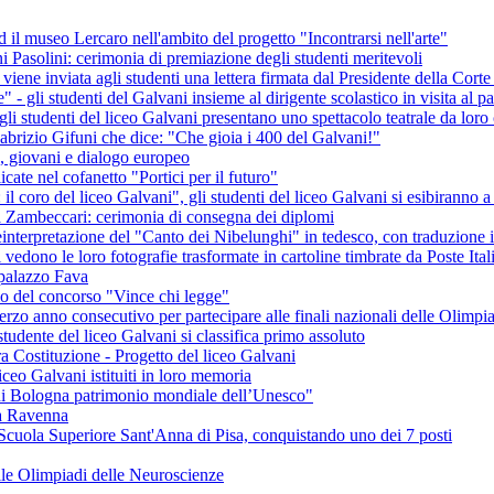
il museo Lercaro nell'ambito del progetto "Incontrarsi nell'arte"
i Pasolini: cerimonia di premiazione degli studenti meritevoli
viene inviata agli studenti una lettera firmata dal Presidente della Cor
le" - gli studenti del Galvani insieme al dirigente scolastico in visita al
i studenti del liceo Galvani presentano uno spettacolo teatrale da loro 
 Fabrizio Gifuni che dice: "Che gioia i 400 del Galvani!"
 giovani e dialogo europeo
cate nel cofanetto "Portici per il futuro"
l coro del liceo Galvani", gli studenti del liceo Galvani si esibiranno a
a Zambeccari: cerimonia di consegna dei diplomi
reinterpretazione del "Canto dei Nibelunghi" in tedesco, con traduzione i
ni vedono le loro fotografie trasformate in cartoline timbrate da Poste Ital
 palazzo Fava
io del concorso "Vince chi legge"
l terzo anno consecutivo per partecipare alle finali nazionali delle Olimp
udente del liceo Galvani si classifica primo assoluto
tra Costituzione - Progetto del liceo Galvani
liceo Galvani istituiti in loro memoria
i di Bologna patrimonio mondiale dell’Unesco"
 a Ravenna
 Scuola Superiore Sant'Anna di Pisa, conquistando uno dei 7 posti
elle Olimpiadi delle Neuroscienze