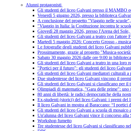
Alunni protagonisti
Gli studenti del liceo Galvani presso il MAMBO ed 
Venerdì 5 giugno 2026, presso la biblioteca Galvan
A conclusione del progetto "Viaggio nelle scuole", 
"Viaggio in Italia: la Costituzione incontra le scuo
Giovedì 28 maggio 2026, presso l'Arena del Sole, gl
Gli studenti del liceo Galvani a teatro con l'attore
Martedì 5 maggio 2026: Concerto Grosso - musica,
Le fotografie degli studenti del liceo Galvani pubbli
Prossimamente, grazie al progetto "Musica-società: i
Sabato 30 maggio 2026 dalle ore 9:00 in bibliotec
Gli studenti del liceo Galvani a teatro in una loro 
"Portici per il futuro": gli studenti del liceo Galva
Gli studenti del liceo Galvani mediatori culturali a
Due studentesse del liceo Galvani vincono il prem
Gli studenti del liceo Galvani si classificano per i
Olimpiadi di matematica, "Gara delle prime": uno st
80 anni di libertà: le radici democratiche della nos
Ex-studenti (storici) del liceo Galvani: i premi del 
Il liceo Galvani in mostra al Baraccano: “I portic
Gli studenti del liceo Galvani a scuola di mosaico
Un'alunna del liceo Galvani vince il concorso alla
Workshop fumetto
Tre studentesse del liceo Galvani si classificano n