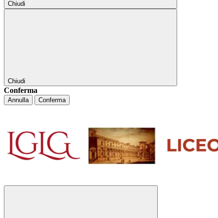
Chiudi
Chiudi
Conferma
Annulla
Conferma