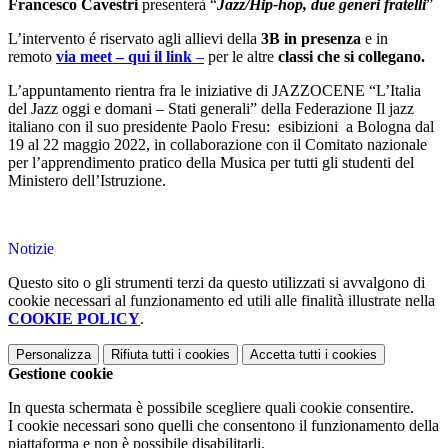
Francesco Cavestri
presenterà
“
Jazz/Hip-hop, due generi fratelli
”
L’intervento é riservato agli allievi della
3B in presenza
e in
remoto
via meet – qui il link
–
per le altre
classi che si collegano.
L’appuntamento rientra fra le iniziative di JAZZOCENE “L’Italia
del Jazz oggi e domani – Stati generali” della Federazione Il jazz
italiano con il suo presidente Paolo Fresu: esibizioni a Bologna dal
19 al 22 maggio 2022, in collaborazione con il Comitato nazionale
per l’apprendimento pratico della Musica per tutti gli studenti del
Ministero dell’Istruzione.
Notizie
Questo sito o gli strumenti terzi da questo utilizzati si avvalgono di
cookie necessari al funzionamento ed utili alle finalità illustrate nella
COOKIE POLICY
.
Personalizza
Rifiuta tutti
i cookies
Accetta tutti
i cookies
Gestione cookie
In questa schermata è possibile scegliere quali cookie consentire.
I cookie necessari sono quelli che consentono il funzionamento della
piattaforma e non è possibile disabilitarli.