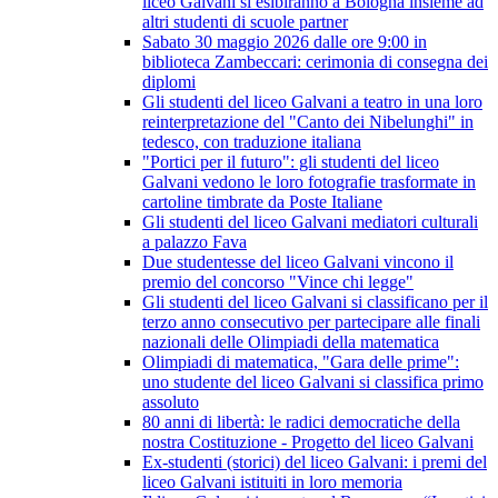
liceo Galvani si esibiranno a Bologna insieme ad
altri studenti di scuole partner
Sabato 30 maggio 2026 dalle ore 9:00 in
biblioteca Zambeccari: cerimonia di consegna dei
diplomi
Gli studenti del liceo Galvani a teatro in una loro
reinterpretazione del "Canto dei Nibelunghi" in
tedesco, con traduzione italiana
"Portici per il futuro": gli studenti del liceo
Galvani vedono le loro fotografie trasformate in
cartoline timbrate da Poste Italiane
Gli studenti del liceo Galvani mediatori culturali
a palazzo Fava
Due studentesse del liceo Galvani vincono il
premio del concorso "Vince chi legge"
Gli studenti del liceo Galvani si classificano per il
terzo anno consecutivo per partecipare alle finali
nazionali delle Olimpiadi della matematica
Olimpiadi di matematica, "Gara delle prime":
uno studente del liceo Galvani si classifica primo
assoluto
80 anni di libertà: le radici democratiche della
nostra Costituzione - Progetto del liceo Galvani
Ex-studenti (storici) del liceo Galvani: i premi del
liceo Galvani istituiti in loro memoria