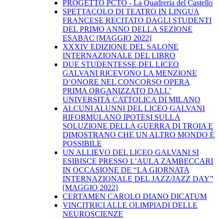
PROGETTO PCTO - La Quadreria del Castello
SPETTACOLO DI TEATRO IN LINGUA
FRANCESE RECITATO DAGLI STUDENTI
DEL PRIMO ANNO DELLA SEZIONE
ESABAC [MAGGIO 2022]
XXXIV EDIZIONE DEL SALONE
INTERNAZIONALE DEL LIBRO
DUE STUDENTESSE DEL LICEO
GALVANI RICEVONO LA MENZIONE
D’ONORE NEL CONCORSO OPERA
PRIMA ORGANIZZATO DALL’
UNIVERSITÀ CATTOLICA DI MILANO
ALCUNI ALUNNI DEL LICEO GALVANI
RIFORMULANO IPOTESI SULLA
SOLUZIONE DELLA GUERRA DI TROIA E
DIMOSTRANO CHE UN ALTRO MONDO È
POSSIBILE
UN ALLIEVO DEL LICEO GALVANI SI
ESIBISCE PRESSO L’AULA ZAMBECCARI
IN OCCASIONE DE “LA GIORNATA
INTERNAZIONALE DEL JAZZ/JAZZ DAY”
[MAGGIO 2022]
CERTAMEN CAROLO DIANO DICATUM
VINCITRICI ALLE OLIMPIADI DELLE
NEUROSCIENZE