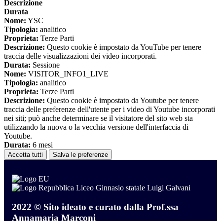
Descrizione
Durata
Nome:
YSC
Tipologia:
analitico
Proprieta:
Terze Parti
Descrizione:
Questo cookie è impostato da YouTube per tenere
traccia delle visualizzazioni dei video incorporati.
Durata:
Sessione
Nome:
VISITOR_INFO1_LIVE
Tipologia:
analitico
Proprieta:
Terze Parti
Descrizione:
Questo cookie è impostato da Youtube per tenere
traccia delle preferenze dell'utente per i video di Youtube incorporati
nei siti; può anche determinare se il visitatore del sito web sta
utilizzando la nuova o la vecchia versione dell'interfaccia di
Youtube.
Durata:
6 mesi
Accetta tutti
Salva le preferenze
Liceo Ginnasio statale Luigi Galvani
2022 © Sito ideato e curato dalla Prof.ssa
Annamaria Marconi