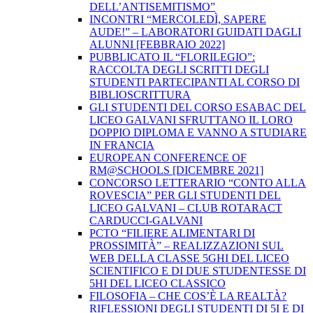
DELL’ANTISEMITISMO”
INCONTRI “MERCOLEDÌ, SAPERE
AUDE!” – LABORATORI GUIDATI DAGLI
ALUNNI [FEBBRAIO 2022]
PUBBLICATO IL “FLORILEGIO”:
RACCOLTA DEGLI SCRITTI DEGLI
STUDENTI PARTECIPANTI AL CORSO DI
BIBLIOSCRITTURA
GLI STUDENTI DEL CORSO ESABAC DEL
LICEO GALVANI SFRUTTANO IL LORO
DOPPIO DIPLOMA E VANNO A STUDIARE
IN FRANCIA
EUROPEAN CONFERENCE OF
RM@SCHOOLS [DICEMBRE 2021]
CONCORSO LETTERARIO “CONTO ALLA
ROVESCIA” PER GLI STUDENTI DEL
LICEO GALVANI – CLUB ROTARACT
CARDUCCI-GALVANI
PCTO “FILIERE ALIMENTARI DI
PROSSIMITÀ” – REALIZZAZIONI SUL
WEB DELLA CLASSE 5GHI DEL LICEO
SCIENTIFICO E DI DUE STUDENTESSE DI
5HI DEL LICEO CLASSICO
FILOSOFIA – CHE COS’È LA REALTÀ?
RIFLESSIONI DEGLI STUDENTI DI 5I E DI