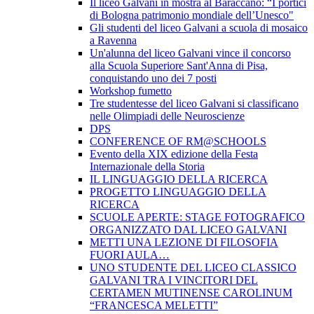
Il liceo Galvani in mostra al Baraccano: “I portici
di Bologna patrimonio mondiale dell’Unesco"
Gli studenti del liceo Galvani a scuola di mosaico
a Ravenna
Un'alunna del liceo Galvani vince il concorso
alla Scuola Superiore Sant'Anna di Pisa,
conquistando uno dei 7 posti
Workshop fumetto
Tre studentesse del liceo Galvani si classificano
nelle Olimpiadi delle Neuroscienze
DPS
CONFERENCE OF RM@SCHOOLS
Evento della XIX edizione della Festa
Internazionale della Storia
IL LINGUAGGIO DELLA RICERCA
PROGETTO LINGUAGGIO DELLA
RICERCA
SCUOLE APERTE: STAGE FOTOGRAFICO
ORGANIZZATO DAL LICEO GALVANI
METTI UNA LEZIONE DI FILOSOFIA
FUORI AULA…
UNO STUDENTE DEL LICEO CLASSICO
GALVANI TRA I VINCITORI DEL
CERTAMEN MUTINENSE CAROLINUM
“FRANCESCA MELETTI”