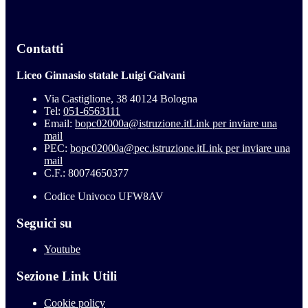
Contatti
Liceo Ginnasio statale Luigi Galvani
Via Castiglione, 38 40124 Bologna
Tel:
051-6563111
Email:
bopc02000a@istruzione.it
Link per inviare una
mail
PEC:
bopc02000a@pec.istruzione.it
Link per inviare una
mail
C.F.: 80074650377
Codice Univoco UFW8AV
Seguici su
Youtube
Sezione Link Utili
Cookie policy