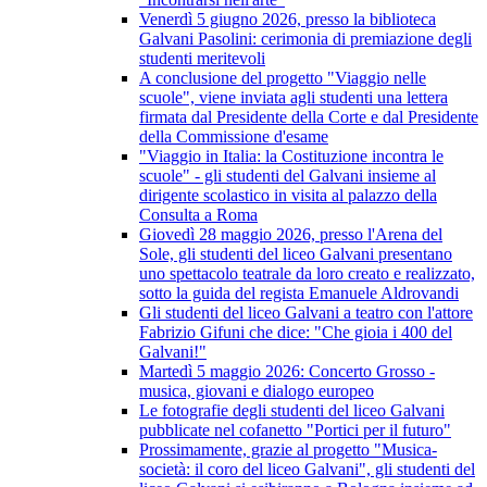
Venerdì 5 giugno 2026, presso la biblioteca
Galvani Pasolini: cerimonia di premiazione degli
studenti meritevoli
A conclusione del progetto "Viaggio nelle
scuole", viene inviata agli studenti una lettera
firmata dal Presidente della Corte e dal Presidente
della Commissione d'esame
"Viaggio in Italia: la Costituzione incontra le
scuole" - gli studenti del Galvani insieme al
dirigente scolastico in visita al palazzo della
Consulta a Roma
Giovedì 28 maggio 2026, presso l'Arena del
Sole, gli studenti del liceo Galvani presentano
uno spettacolo teatrale da loro creato e realizzato,
sotto la guida del regista Emanuele Aldrovandi
Gli studenti del liceo Galvani a teatro con l'attore
Fabrizio Gifuni che dice: "Che gioia i 400 del
Galvani!"
Martedì 5 maggio 2026: Concerto Grosso -
musica, giovani e dialogo europeo
Le fotografie degli studenti del liceo Galvani
pubblicate nel cofanetto "Portici per il futuro"
Prossimamente, grazie al progetto "Musica-
società: il coro del liceo Galvani", gli studenti del