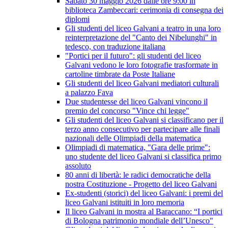
Sabato 30 maggio 2026 dalle ore 9:00 in
biblioteca Zambeccari: cerimonia di consegna dei
diplomi
Gli studenti del liceo Galvani a teatro in una loro
reinterpretazione del "Canto dei Nibelunghi" in
tedesco, con traduzione italiana
"Portici per il futuro": gli studenti del liceo
Galvani vedono le loro fotografie trasformate in
cartoline timbrate da Poste Italiane
Gli studenti del liceo Galvani mediatori culturali
a palazzo Fava
Due studentesse del liceo Galvani vincono il
premio del concorso "Vince chi legge"
Gli studenti del liceo Galvani si classificano per il
terzo anno consecutivo per partecipare alle finali
nazionali delle Olimpiadi della matematica
Olimpiadi di matematica, "Gara delle prime":
uno studente del liceo Galvani si classifica primo
assoluto
80 anni di libertà: le radici democratiche della
nostra Costituzione - Progetto del liceo Galvani
Ex-studenti (storici) del liceo Galvani: i premi del
liceo Galvani istituiti in loro memoria
Il liceo Galvani in mostra al Baraccano: “I portici
di Bologna patrimonio mondiale dell’Unesco"