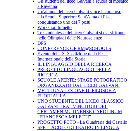
Gli studenti del liceo Galvani a scuola di mosaico
a Ravenna
Un'alunna del liceo Galvani vince il concorso
alla Scuola Superiore Sant'Anna di Pisa,
conquistando uno dei 7 posti
Workshop fumetto
Tre studentesse del liceo Galvani si classificano
nelle Olimpiadi delle Neuroscienze
DPS
CONFERENCE OF RM@SCHOOLS
Evento della XIX edizione della Festa
Internazionale della Storia
IL LINGUAGGIO DELLA RICERCA
PROGETTO LINGUAGGIO DELLA
RICERCA
SCUOLE APERTE: STAGE FOTOGRAFICO
ORGANIZZATO DAL LICEO GALVANI
METTI UNA LEZIONE DI FILOSOFIA
FUORI AULA…
UNO STUDENTE DEL LICEO CLASSICO
GALVANI TRA I VINCITORI DEL
CERTAMEN MUTINENSE CAROLINUM
“FRANCESCA MELETTI”
PROGETTO PCTO - La Quadreria del Castello
SPETTACOLO DI TEATRO IN LINGUA