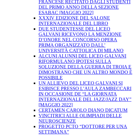
FRANCESE RECITATO DAGLI STUDENTI
DEL PRIMO ANNO DELLA SEZIONE
ESABAC [MAGGIO 2022]
XXXIV EDIZIONE DEL SALONE
INTERNAZIONALE DEL LIBRO
DUE STUDENTESSE DEL LICEO
GALVANI RICEVONO LA MENZIONE
D’ONORE NEL CONCORSO OPERA
PRIMA ORGANIZZATO DALL’
UNIVERSITÀ CATTOLICA DI MILANO
ALCUNI ALUNNI DEL LICEO GALVANI
RIFORMULANO IPOTESI SULLA
SOLUZIONE DELLA GUERRA DI TROIA E
DIMOSTRANO CHE UN ALTRO MONDO È
POSSIBILE
UN ALLIEVO DEL LICEO GALVANI SI
ESIBISCE PRESSO L’AULA ZAMBECCARI
IN OCCASIONE DE “LA GIORNATA
INTERNAZIONALE DEL JAZZ/JAZZ DAY”
[MAGGIO 2022]
CERTAMEN CAROLO DIANO DICATUM
VINCITRICI ALLE OLIMPIADI DELLE
NEUROSCIENZE
PROGETTO PCTO “DOTTORE PER UNA
SETTIMANA”