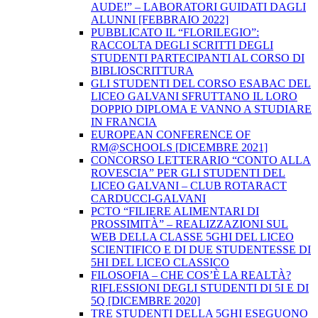
AUDE!” – LABORATORI GUIDATI DAGLI
ALUNNI [FEBBRAIO 2022]
PUBBLICATO IL “FLORILEGIO”:
RACCOLTA DEGLI SCRITTI DEGLI
STUDENTI PARTECIPANTI AL CORSO DI
BIBLIOSCRITTURA
GLI STUDENTI DEL CORSO ESABAC DEL
LICEO GALVANI SFRUTTANO IL LORO
DOPPIO DIPLOMA E VANNO A STUDIARE
IN FRANCIA
EUROPEAN CONFERENCE OF
RM@SCHOOLS [DICEMBRE 2021]
CONCORSO LETTERARIO “CONTO ALLA
ROVESCIA” PER GLI STUDENTI DEL
LICEO GALVANI – CLUB ROTARACT
CARDUCCI-GALVANI
PCTO “FILIERE ALIMENTARI DI
PROSSIMITÀ” – REALIZZAZIONI SUL
WEB DELLA CLASSE 5GHI DEL LICEO
SCIENTIFICO E DI DUE STUDENTESSE DI
5HI DEL LICEO CLASSICO
FILOSOFIA – CHE COS’È LA REALTÀ?
RIFLESSIONI DEGLI STUDENTI DI 5I E DI
5Q [DICEMBRE 2020]
TRE STUDENTI DELLA 5GHI ESEGUONO