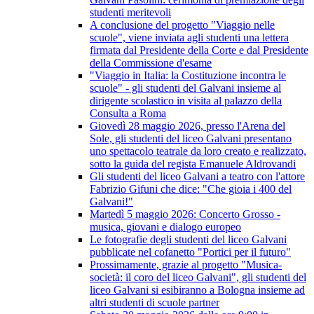
studenti meritevoli
A conclusione del progetto "Viaggio nelle
scuole", viene inviata agli studenti una lettera
firmata dal Presidente della Corte e dal Presidente
della Commissione d'esame
"Viaggio in Italia: la Costituzione incontra le
scuole" - gli studenti del Galvani insieme al
dirigente scolastico in visita al palazzo della
Consulta a Roma
Giovedì 28 maggio 2026, presso l'Arena del
Sole, gli studenti del liceo Galvani presentano
uno spettacolo teatrale da loro creato e realizzato,
sotto la guida del regista Emanuele Aldrovandi
Gli studenti del liceo Galvani a teatro con l'attore
Fabrizio Gifuni che dice: "Che gioia i 400 del
Galvani!"
Martedì 5 maggio 2026: Concerto Grosso -
musica, giovani e dialogo europeo
Le fotografie degli studenti del liceo Galvani
pubblicate nel cofanetto "Portici per il futuro"
Prossimamente, grazie al progetto "Musica-
società: il coro del liceo Galvani", gli studenti del
liceo Galvani si esibiranno a Bologna insieme ad
altri studenti di scuole partner