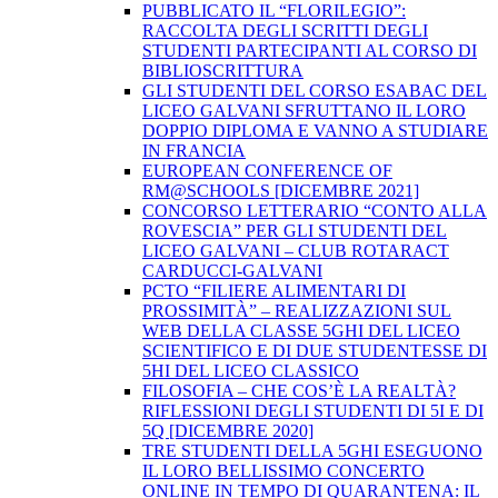
PUBBLICATO IL “FLORILEGIO”:
RACCOLTA DEGLI SCRITTI DEGLI
STUDENTI PARTECIPANTI AL CORSO DI
BIBLIOSCRITTURA
GLI STUDENTI DEL CORSO ESABAC DEL
LICEO GALVANI SFRUTTANO IL LORO
DOPPIO DIPLOMA E VANNO A STUDIARE
IN FRANCIA
EUROPEAN CONFERENCE OF
RM@SCHOOLS [DICEMBRE 2021]
CONCORSO LETTERARIO “CONTO ALLA
ROVESCIA” PER GLI STUDENTI DEL
LICEO GALVANI – CLUB ROTARACT
CARDUCCI-GALVANI
PCTO “FILIERE ALIMENTARI DI
PROSSIMITÀ” – REALIZZAZIONI SUL
WEB DELLA CLASSE 5GHI DEL LICEO
SCIENTIFICO E DI DUE STUDENTESSE DI
5HI DEL LICEO CLASSICO
FILOSOFIA – CHE COS’È LA REALTÀ?
RIFLESSIONI DEGLI STUDENTI DI 5I E DI
5Q [DICEMBRE 2020]
TRE STUDENTI DELLA 5GHI ESEGUONO
IL LORO BELLISSIMO CONCERTO
ONLINE IN TEMPO DI QUARANTENA: IL