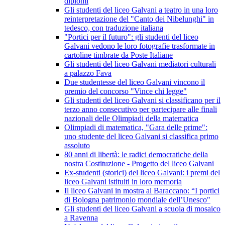
diplomi
Gli studenti del liceo Galvani a teatro in una loro
reinterpretazione del "Canto dei Nibelunghi" in
tedesco, con traduzione italiana
"Portici per il futuro": gli studenti del liceo
Galvani vedono le loro fotografie trasformate in
cartoline timbrate da Poste Italiane
Gli studenti del liceo Galvani mediatori culturali
a palazzo Fava
Due studentesse del liceo Galvani vincono il
premio del concorso "Vince chi legge"
Gli studenti del liceo Galvani si classificano per il
terzo anno consecutivo per partecipare alle finali
nazionali delle Olimpiadi della matematica
Olimpiadi di matematica, "Gara delle prime":
uno studente del liceo Galvani si classifica primo
assoluto
80 anni di libertà: le radici democratiche della
nostra Costituzione - Progetto del liceo Galvani
Ex-studenti (storici) del liceo Galvani: i premi del
liceo Galvani istituiti in loro memoria
Il liceo Galvani in mostra al Baraccano: “I portici
di Bologna patrimonio mondiale dell’Unesco"
Gli studenti del liceo Galvani a scuola di mosaico
a Ravenna