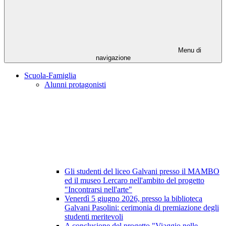
Menu di
navigazione
Scuola-Famiglia
Alunni protagonisti
Gli studenti del liceo Galvani presso il MAMBO
ed il museo Lercaro nell'ambito del progetto
"Incontrarsi nell'arte"
Venerdì 5 giugno 2026, presso la biblioteca
Galvani Pasolini: cerimonia di premiazione degli
studenti meritevoli
A conclusione del progetto "Viaggio nelle