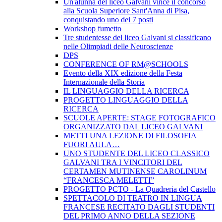
Un'alunna del liceo Galvani vince il concorso
alla Scuola Superiore Sant'Anna di Pisa,
conquistando uno dei 7 posti
Workshop fumetto
Tre studentesse del liceo Galvani si classificano
nelle Olimpiadi delle Neuroscienze
DPS
CONFERENCE OF RM@SCHOOLS
Evento della XIX edizione della Festa
Internazionale della Storia
IL LINGUAGGIO DELLA RICERCA
PROGETTO LINGUAGGIO DELLA
RICERCA
SCUOLE APERTE: STAGE FOTOGRAFICO
ORGANIZZATO DAL LICEO GALVANI
METTI UNA LEZIONE DI FILOSOFIA
FUORI AULA…
UNO STUDENTE DEL LICEO CLASSICO
GALVANI TRA I VINCITORI DEL
CERTAMEN MUTINENSE CAROLINUM
“FRANCESCA MELETTI”
PROGETTO PCTO - La Quadreria del Castello
SPETTACOLO DI TEATRO IN LINGUA
FRANCESE RECITATO DAGLI STUDENTI
DEL PRIMO ANNO DELLA SEZIONE