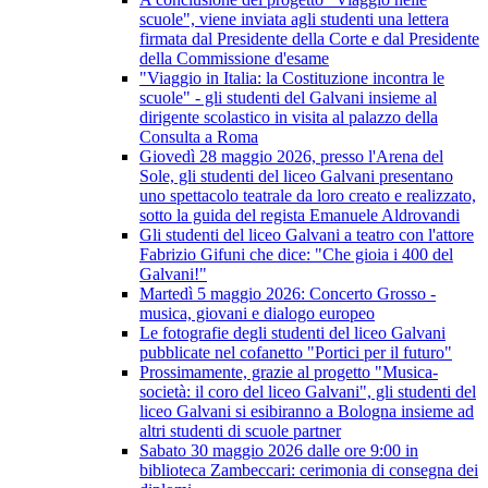
scuole", viene inviata agli studenti una lettera
firmata dal Presidente della Corte e dal Presidente
della Commissione d'esame
"Viaggio in Italia: la Costituzione incontra le
scuole" - gli studenti del Galvani insieme al
dirigente scolastico in visita al palazzo della
Consulta a Roma
Giovedì 28 maggio 2026, presso l'Arena del
Sole, gli studenti del liceo Galvani presentano
uno spettacolo teatrale da loro creato e realizzato,
sotto la guida del regista Emanuele Aldrovandi
Gli studenti del liceo Galvani a teatro con l'attore
Fabrizio Gifuni che dice: "Che gioia i 400 del
Galvani!"
Martedì 5 maggio 2026: Concerto Grosso -
musica, giovani e dialogo europeo
Le fotografie degli studenti del liceo Galvani
pubblicate nel cofanetto "Portici per il futuro"
Prossimamente, grazie al progetto "Musica-
società: il coro del liceo Galvani", gli studenti del
liceo Galvani si esibiranno a Bologna insieme ad
altri studenti di scuole partner
Sabato 30 maggio 2026 dalle ore 9:00 in
biblioteca Zambeccari: cerimonia di consegna dei