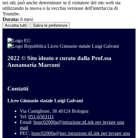
nei siti; può anche determinare se il visitatore del sito web sta
utilizzando la nuova o la vecchia versione dell'interfaccia di
Youtube.
Durata:
6 mesi
Accetta tutti
Salva le preferenze
Liceo Ginnasio statale Luigi Galvani
2022 © Sito ideato e curato dalla Prof.ssa
Annamaria Marconi
Contatti
Liceo Ginnasio statale Luigi Galvani
Via Castiglione, 38 40124 Bologna
Tel:
051-6563111
Email:
bopc02000a@istruzione.it
Link per inviare una
mail
PEC:
bopc02000a@pec.istruzione.it
Link per inviare una