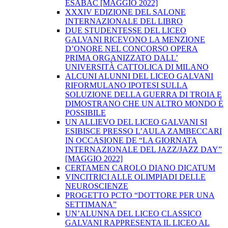
ESABAC [MAGGIO 2022]
XXXIV EDIZIONE DEL SALONE
INTERNAZIONALE DEL LIBRO
DUE STUDENTESSE DEL LICEO
GALVANI RICEVONO LA MENZIONE
D’ONORE NEL CONCORSO OPERA
PRIMA ORGANIZZATO DALL’
UNIVERSITÀ CATTOLICA DI MILANO
ALCUNI ALUNNI DEL LICEO GALVANI
RIFORMULANO IPOTESI SULLA
SOLUZIONE DELLA GUERRA DI TROIA E
DIMOSTRANO CHE UN ALTRO MONDO È
POSSIBILE
UN ALLIEVO DEL LICEO GALVANI SI
ESIBISCE PRESSO L’AULA ZAMBECCARI
IN OCCASIONE DE “LA GIORNATA
INTERNAZIONALE DEL JAZZ/JAZZ DAY”
[MAGGIO 2022]
CERTAMEN CAROLO DIANO DICATUM
VINCITRICI ALLE OLIMPIADI DELLE
NEUROSCIENZE
PROGETTO PCTO “DOTTORE PER UNA
SETTIMANA”
UN’ALUNNA DEL LICEO CLASSICO
GALVANI RAPPRESENTA IL LICEO AL