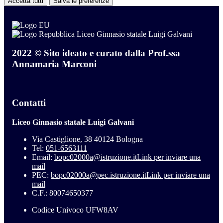
Accetta tutti
Salva le preferenze
Liceo Ginnasio statale Luigi Galvani
2022 © Sito ideato e curato dalla Prof.ssa
Annamaria Marconi
Contatti
Liceo Ginnasio statale Luigi Galvani
Via Castiglione, 38 40124 Bologna
Tel:
051-6563111
Email:
bopc02000a@istruzione.it
Link per inviare una
mail
PEC:
bopc02000a@pec.istruzione.it
Link per inviare una
mail
C.F.: 80074650377
Codice Univoco UFW8AV