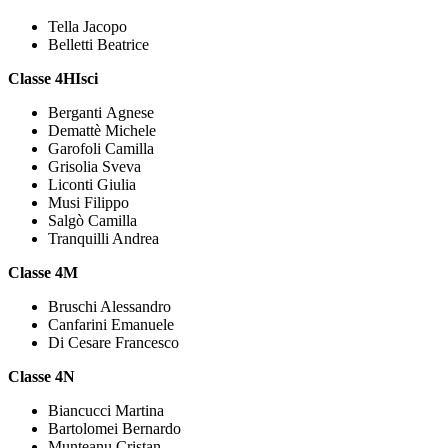
Tella Jacopo
Belletti Beatrice
Classe 4HIsci
Berganti Agnese
Demattè Michele
Garofoli Camilla
Grisolia Sveva
Liconti Giulia
Musi Filippo
Salgò Camilla
Tranquilli Andrea
Classe 4M
Bruschi Alessandro
Canfarini Emanuele
Di Cesare Francesco
Classe 4N
Biancucci Martina
Bartolomei Bernardo
Munteanu Cristan