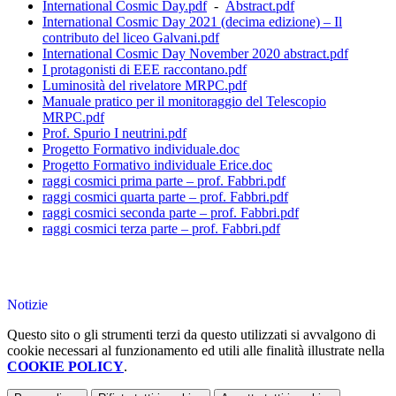
International Cosmic Day.pdf
-
Abstract.pdf
International Cosmic Day 2021 (decima edizione) – Il
contributo del liceo Galvani.pdf
International Cosmic Day November 2020 abstract.pdf
I protagonisti di EEE raccontano.pdf
Luminosità del rivelatore MRPC.pdf
Manuale pratico per il monitoraggio del Telescopio
MRPC.pdf
Prof. Spurio I neutrini.pdf
Progetto Formativo individuale.doc
Progetto Formativo individuale Erice.doc
raggi cosmici prima parte – prof. Fabbri.pdf
raggi cosmici quarta parte – prof. Fabbri.pdf
raggi cosmici seconda parte – prof. Fabbri.pdf
raggi cosmici terza parte – prof. Fabbri.pdf
Notizie
Questo sito o gli strumenti terzi da questo utilizzati si avvalgono di
cookie necessari al funzionamento ed utili alle finalità illustrate nella
COOKIE POLICY
.