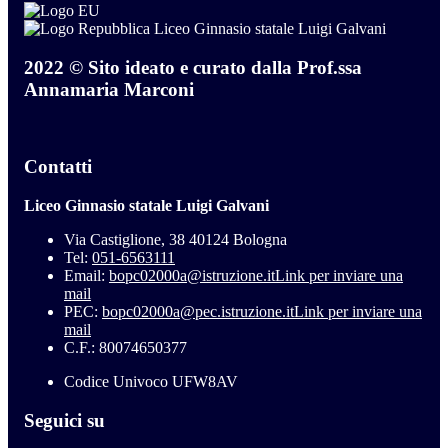
Liceo Ginnasio statale Luigi Galvani
2022 © Sito ideato e curato dalla Prof.ssa
Annamaria Marconi
Contatti
Liceo Ginnasio statale Luigi Galvani
Via Castiglione, 38 40124 Bologna
Tel:
051-6563111
Email:
bopc02000a@istruzione.it
Link per inviare una
mail
PEC:
bopc02000a@pec.istruzione.it
Link per inviare una
mail
C.F.: 80074650377
Codice Univoco UFW8AV
Seguici su