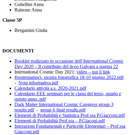
Gubellini Anna
Rainone Anna
Classe 5P
Bergamini Giulia
DOCUMENTI
Booklet realizzato in occasione dell’
International Cosmic
Day
2020
– Il contributo del liceo Galvani a pagina 22
International Cosmic Day 2021:
video – qui il link
#sosteniamoci- mostra fotografica 18-10 giugno 2022.pdf
-
Nota informativa.pdf
Calendario attività a.s. 2020-2021.pdf
Calendario EEE seminari per le classi del terzo, quarto e
quinto anno..pdf
Dark Matter International Cosmic Congress group 3
results.pdf
-
group 6 final results.pdf
Elementi di Probabilità e Statistica Prof.ssa P.Giacconi.pdf
Elementi di Probabilità Prof.ssa – P.Giaconi.pdf
Interazioni Fondamentali e Particelle Elementari – Prof.ssa
Giacconi.pdf