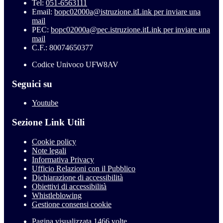
Tel:
051-6563111
Email:
bopc02000a@istruzione.it
Link per inviare una
mail
PEC:
bopc02000a@pec.istruzione.it
Link per inviare una
mail
C.F.: 80074650377
Codice Univoco UFW8AV
Seguici su
Youtube
Sezione Link Utili
Cookie policy
Note legali
Informativa Privacy
Ufficio Relazioni con il Pubblico
Dichiarazione di accessibilità
Obiettivi di accessibilità
Whistleblowing
Gestione consensi cookie
Pagina visualizzata
1466
volte