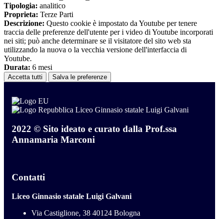
Tipologia:
analitico
Proprieta:
Terze Parti
Descrizione:
Questo cookie è impostato da Youtube per tenere
traccia delle preferenze dell'utente per i video di Youtube incorporati
nei siti; può anche determinare se il visitatore del sito web sta
utilizzando la nuova o la vecchia versione dell'interfaccia di
Youtube.
Durata:
6 mesi
Accetta tutti
Salva le preferenze
Liceo Ginnasio statale Luigi Galvani
2022 © Sito ideato e curato dalla Prof.ssa
Annamaria Marconi
Contatti
Liceo Ginnasio statale Luigi Galvani
Via Castiglione, 38 40124 Bologna