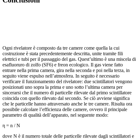
Conclusioni
Ogni rivelatore è composto da tre camere come quella la cui
costruzione è stata precedentemente descritta, unite tramite fili
elettrici e tubi per il passaggio del gas. Quest’ultimo è una miscela di
esafluoruro di zolfo (SF6) e freon ecologico. Il gas viene fatto
entrare nella prima camera, gira nella seconda e poi nella terza, in
seguito viene espulso nell’atmosfera. In seguito è necessario
verificare il funzionamento del rivelatore: due scintillatori vengono
posizionati uno sopra la prima e uno sotto l’ultima camera per
sincerarsi che il numero di particelle rilevate dal primo scintillatore
coincida con quello rilevato dal secondo. Se ciò avviene significa
che le particelle hanno attraversato anche le tre camere. Risulta ora
possibile calcolare l’efficienza delle camere, ovvero il principale
parametro di qualità dell’apparato, nel seguente modo:
η = n / N
dove N è il numero totale delle particelle rilevate dagli scintillatori e