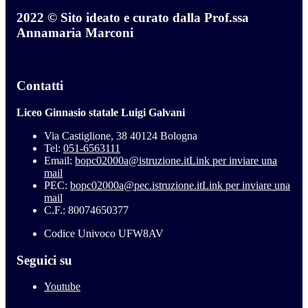
2022 © Sito ideato e curato dalla Prof.ssa
Annamaria Marconi
Contatti
Liceo Ginnasio statale Luigi Galvani
Via Castiglione, 38 40124 Bologna
Tel:
051-6563111
Email:
bopc02000a@istruzione.it
Link per inviare una
mail
PEC:
bopc02000a@pec.istruzione.it
Link per inviare una
mail
C.F.: 80074650377
Codice Univoco UFW8AV
Seguici su
Youtube