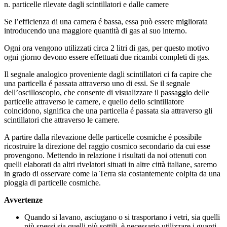
n. particelle rilevate dagli scintillatori e dalle camere
Se l’efficienza di una camera é bassa, essa può essere migliorata
introducendo una maggiore quantità di gas al suo interno.
Ogni ora vengono utilizzati circa 2 litri di gas, per questo motivo
ogni giorno devono essere effettuati due ricambi completi di gas.
Il segnale analogico proveniente dagli scintillatori ci fa capire che
una particella é passata attraverso uno di essi. Se il segnale
dell’oscilloscopio, che consente di visualizzare il passaggio delle
particelle attraverso le camere, e quello dello scintillatore
coincidono, significa che una particella é passata sia attraverso gli
scintillatori che attraverso le camere.
A partire dalla rilevazione delle particelle cosmiche é possibile
ricostruire la direzione del raggio cosmico secondario da cui esse
provengono. Mettendo in relazione i risultati da noi ottenuti con
quelli elaborati da altri rivelatori situati in altre città italiane, saremo
in grado di osservare come la Terra sia costantemente colpita da una
pioggia di particelle cosmiche.
Avvertenze
Quando si lavano, asciugano o si trasportano i vetri, sia quelli
più spessi sia quelli più sottili, è necessario utilizzare i guanti,