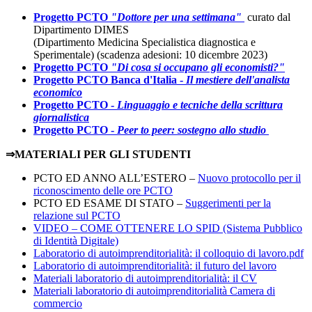
Progetto PCTO
"Dottore per una settimana"
curato dal
Dipartimento DIMES
(Dipartimento Medicina Specialistica diagnostica e
Sperimentale) (scadenza adesioni: 10 dicembre 2023)
Progetto PCTO
"Di cosa si occupano gli economisti?"
Progetto PCTO Banca d'Italia -
Il mestiere dell'analista
economico
Progetto PCTO -
Linguaggio e tecniche della scrittura
giornalistica
Progetto PCTO -
Peer to peer: sostegno allo studio
⇒MATERIALI PER GLI STUDENTI
PCTO ED ANNO ALL’ESTERO –
Nuovo protocollo per il
riconoscimento delle ore PCTO
PCTO ED ESAME DI STATO –
Suggerimenti per la
relazione sul PCTO
VIDEO – COME OTTENERE LO SPID (Sistema Pubblico
di Identità Digitale)
Laboratorio di autoimprenditorialità: il colloquio di lavoro.pdf
Laboratorio di autoimprenditorialità: il futuro del lavoro
Materiali laboratorio di autoimprenditorialità: il CV
Materiali laboratorio di autoimprenditorialità Camera di
commercio