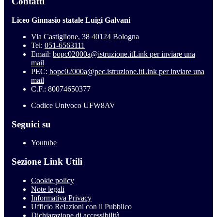
Contatti
Liceo Ginnasio statale Luigi Galvani
Via Castiglione, 38 40124 Bologna
Tel:
051-6563111
Email:
bopc02000a@istruzione.it
Link per inviare una
mail
PEC:
bopc02000a@pec.istruzione.it
Link per inviare una
mail
C.F.: 80074650377
Codice Univoco UFW8AV
Seguici su
Youtube
Sezione Link Utili
Cookie policy
Note legali
Informativa Privacy
Ufficio Relazioni con il Pubblico
Dichiarazione di accessibilità