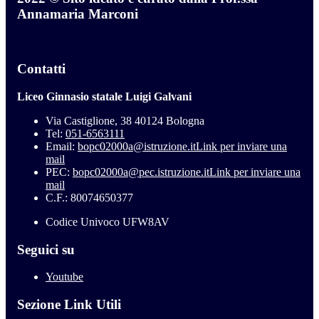
Annamaria Marconi
Contatti
Liceo Ginnasio statale Luigi Galvani
Via Castiglione, 38 40124 Bologna
Tel:
051-6563111
Email:
bopc02000a@istruzione.it
Link per inviare una
mail
PEC:
bopc02000a@pec.istruzione.it
Link per inviare una
mail
C.F.: 80074650377
Codice Univoco UFW8AV
Seguici su
Youtube
Sezione Link Utili