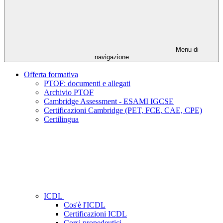
Menu di
navigazione
Offerta formativa
PTOF: documenti e allegati
Archivio PTOF
Cambridge Assessment - ESAMI IGCSE
Certificazioni Cambridge (PET, FCE, CAE, CPE)
Certilingua
ICDL
Cos'è l'ICDL
Certificazioni ICDL
Corsi propedeutici