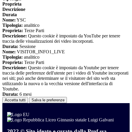
Proprieta
Descrizione
Durata
Nome:
YSC
Tipologia:
analitico
Proprieta:
Terze Parti
Descrizione:
Questo cookie è impostato da YouTube per tenere
traccia delle visualizzazioni dei video incorporati.
Durata:
Sessione
Nome:
VISITOR_INFO1_LIVE
Tipologia:
analitico
Proprieta:
Terze Parti
Descrizione:
Questo cookie è impostato da Youtube per tenere
traccia delle preferenze dell'utente per i video di Youtube incorporati
nei siti; può anche determinare se il visitatore del sito web sta
utilizzando la nuova o la vecchia versione dell'interfaccia di
Youtube.
Durata:
6 mesi
Accetta tutti
Salva le preferenze
Liceo Ginnasio statale Luigi Galvani
2022 © Sito ideato e curato dalla Prof.ssa