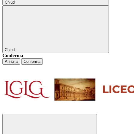
Chiudi
Chiudi
Conferma
Annulla
Conferma