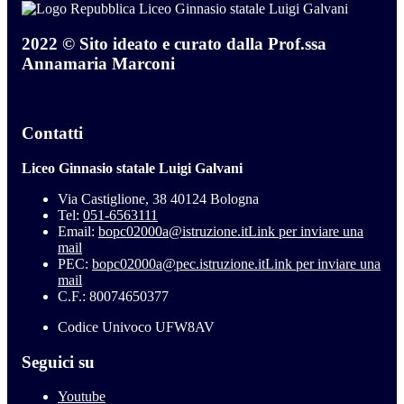
Liceo Ginnasio statale Luigi Galvani
2022 © Sito ideato e curato dalla Prof.ssa
Annamaria Marconi
Contatti
Liceo Ginnasio statale Luigi Galvani
Via Castiglione, 38 40124 Bologna
Tel:
051-6563111
Email:
bopc02000a@istruzione.it
Link per inviare una
mail
PEC:
bopc02000a@pec.istruzione.it
Link per inviare una
mail
C.F.: 80074650377
Codice Univoco UFW8AV
Seguici su
Youtube