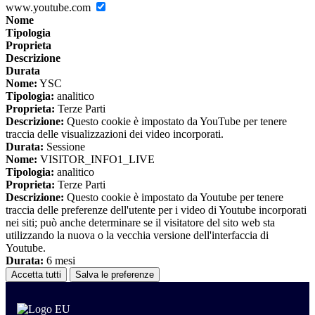
www.youtube.com
Nome
Tipologia
Proprieta
Descrizione
Durata
Nome:
YSC
Tipologia:
analitico
Proprieta:
Terze Parti
Descrizione:
Questo cookie è impostato da YouTube per tenere
traccia delle visualizzazioni dei video incorporati.
Durata:
Sessione
Nome:
VISITOR_INFO1_LIVE
Tipologia:
analitico
Proprieta:
Terze Parti
Descrizione:
Questo cookie è impostato da Youtube per tenere
traccia delle preferenze dell'utente per i video di Youtube incorporati
nei siti; può anche determinare se il visitatore del sito web sta
utilizzando la nuova o la vecchia versione dell'interfaccia di
Youtube.
Durata:
6 mesi
Accetta tutti
Salva le preferenze