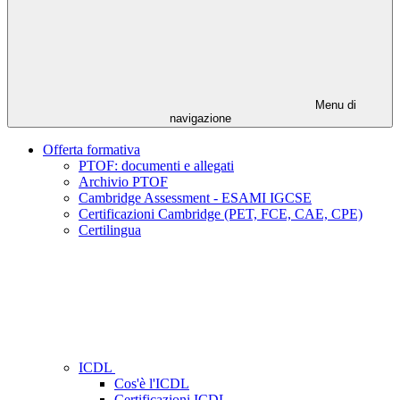
Menu di
navigazione
Offerta formativa
PTOF: documenti e allegati
Archivio PTOF
Cambridge Assessment - ESAMI IGCSE
Certificazioni Cambridge (PET, FCE, CAE, CPE)
Certilingua
ICDL
Cos'è l'ICDL
Certificazioni ICDL