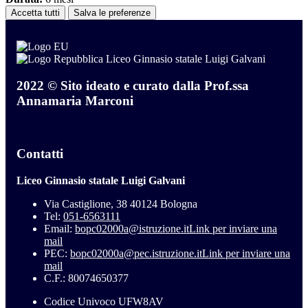
Accetta tutti
Salva le preferenze
Liceo Ginnasio statale Luigi Galvani
2022 © Sito ideato e curato dalla Prof.ssa
Annamaria Marconi
Contatti
Liceo Ginnasio statale Luigi Galvani
Via Castiglione, 38 40124 Bologna
Tel:
051-6563111
Email:
bopc02000a@istruzione.it
Link per inviare una
mail
PEC:
bopc02000a@pec.istruzione.it
Link per inviare una
mail
C.F.: 80074650377
Codice Univoco UFW8AV