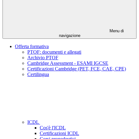
Menu di
navigazione
Offerta formativa
PTOF: documenti e allegati
Archivio PTOF
Cambridge Assessment - ESAMI IGCSE
Certificazioni Cambridge (PET, FCE, CAE, CPE)
Certilingua
ICDL
Cos'è l'ICDL
Certificazioni ICDL
Corsi propedeutici