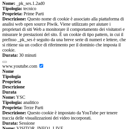
Nome:
_pk_ses.1.2ad0
Tipologia:
tecnico
Proprieta:
Prime Parti
Descrizione:
Questo nome di cookie è associato alla piattaforma di
analisi web open source Piwik. Viene utilizzato per aiutare i
proprietari di siti Web a monitorare il comportamento dei visitatori e
misurare le prestazioni del sito. È un cookie di tipo pattern, in cui il
prefisso _pk_ses è seguito da una breve serie di numeri e lettere, che
si ritiene sia un codice di riferimento per il dominio che imposta il
cookie.
Durata:
30 minuti
www.youtube.com
Nome
Tipologia
Proprieta
Descrizione
Durata
Nome:
YSC
Tipologia:
analitico
Proprieta:
Terze Parti
Descrizione:
Questo cookie è impostato da YouTube per tenere
traccia delle visualizzazioni dei video incorporati.
Durata:
Sessione
Nome:
VISITOR_INFO1_LIVE