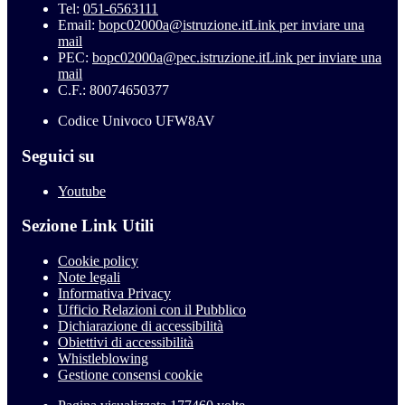
Tel:
051-6563111
Email:
bopc02000a@istruzione.it
Link per inviare una
mail
PEC:
bopc02000a@pec.istruzione.it
Link per inviare una
mail
C.F.: 80074650377
Codice Univoco UFW8AV
Seguici su
Youtube
Sezione Link Utili
Cookie policy
Note legali
Informativa Privacy
Ufficio Relazioni con il Pubblico
Dichiarazione di accessibilità
Obiettivi di accessibilità
Whistleblowing
Gestione consensi cookie