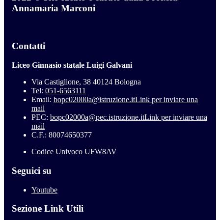
Annamaria Marconi
Contatti
Liceo Ginnasio statale Luigi Galvani
Via Castiglione, 38 40124 Bologna
Tel:
051-6563111
Email:
bopc02000a@istruzione.it
Link per inviare una
mail
PEC:
bopc02000a@pec.istruzione.it
Link per inviare una
mail
C.F.: 80074650377
Codice Univoco UFW8AV
Seguici su
Youtube
Sezione Link Utili