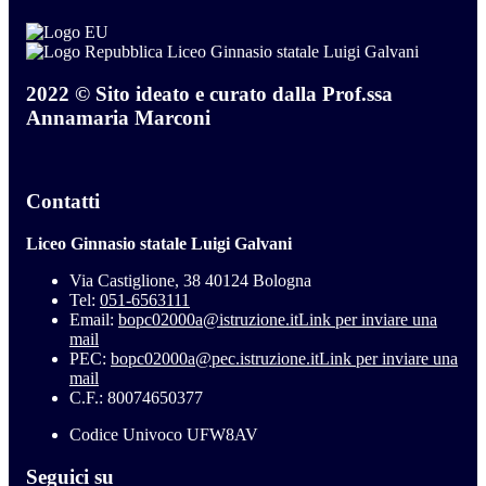
Liceo Ginnasio statale Luigi Galvani
2022 © Sito ideato e curato dalla Prof.ssa
Annamaria Marconi
Contatti
Liceo Ginnasio statale Luigi Galvani
Via Castiglione, 38 40124 Bologna
Tel:
051-6563111
Email:
bopc02000a@istruzione.it
Link per inviare una
mail
PEC:
bopc02000a@pec.istruzione.it
Link per inviare una
mail
C.F.: 80074650377
Codice Univoco UFW8AV
Seguici su