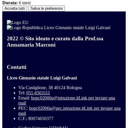
Durata:
6 mesi
Accetta tutti
Salva le preferenze
Liceo Ginnasio statale Luigi Galvani
2022 © Sito ideato e curato dalla Prof.ssa
Annamaria Marconi
Contatti
Liceo Ginnasio statale Luigi Galvani
Via Castiglione, 38 40124 Bologna
Tel:
051-6563111
Email:
bopc02000a@istruzione.it
Link per inviare una
mail
PEC:
bopc02000a@pec.istruzione.it
Link per inviare una
mail
C.F.: 80074650377