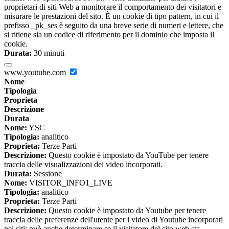
proprietari di siti Web a monitorare il comportamento dei visitatori e
misurare le prestazioni del sito. È un cookie di tipo pattern, in cui il
prefisso _pk_ses è seguito da una breve serie di numeri e lettere, che
si ritiene sia un codice di riferimento per il dominio che imposta il
cookie.
Durata:
30 minuti
www.youtube.com
Nome
Tipologia
Proprieta
Descrizione
Durata
Nome:
YSC
Tipologia:
analitico
Proprieta:
Terze Parti
Descrizione:
Questo cookie è impostato da YouTube per tenere
traccia delle visualizzazioni dei video incorporati.
Durata:
Sessione
Nome:
VISITOR_INFO1_LIVE
Tipologia:
analitico
Proprieta:
Terze Parti
Descrizione:
Questo cookie è impostato da Youtube per tenere
traccia delle preferenze dell'utente per i video di Youtube incorporati
nei siti; può anche determinare se il visitatore del sito web sta