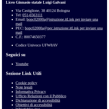
Liceo Ginnasio statale Luigi Galvani
Via Castiglione, 38 40124 Bologna
Tel:
051-6563111
Email:
bopc02000a@istruzione.it
Link per inviare una
mail
PEC:
bopc02000a@pec.istruzione.it
Link per inviare una
mail
C.F.: 80074650377
Codice Univoco UFW8AV
Seguici su
Youtube
Sezione Link Utili
Cookie policy
Note legali
Informativa Privacy
Ufficio Relazioni con il Pubblico
Dichiarazione di accessibilità
Obiettivi di accessibilità