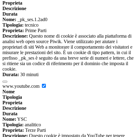
Proprieta
Descrizione
Durata
Nome:
_pk_ses.1.2ad0
Tipologia:
tecnico
Proprieta:
Prime Parti
Descrizione:
Questo nome di cookie è associato alla piattaforma di
analisi web open source Piwik. Viene utilizzato per aiutare i
proprietari di siti Web a monitorare il comportamento dei visitatori e
misurare le prestazioni del sito. È un cookie di tipo pattern, in cui il
prefisso _pk_ses è seguito da una breve serie di numeri e lettere, che
si ritiene sia un codice di riferimento per il dominio che imposta il
cookie.
Durata:
30 minuti
www.youtube.com
Nome
Tipologia
Proprieta
Descrizione
Durata
Nome:
YSC
Tipologia:
analitico
Proprieta:
Terze Parti
Descrizione:
Questo cookie è impostato da YouTube per tenere