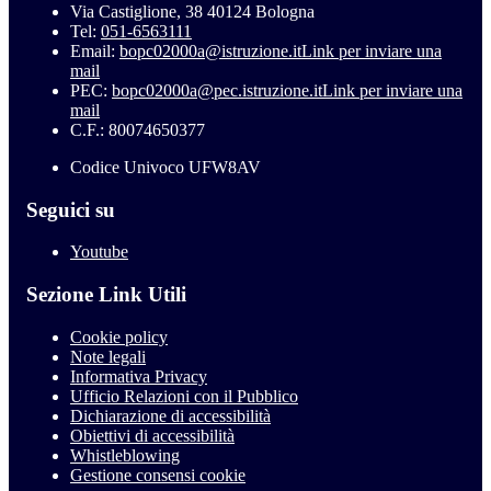
Via Castiglione, 38 40124 Bologna
Tel:
051-6563111
Email:
bopc02000a@istruzione.it
Link per inviare una
mail
PEC:
bopc02000a@pec.istruzione.it
Link per inviare una
mail
C.F.: 80074650377
Codice Univoco UFW8AV
Seguici su
Youtube
Sezione Link Utili
Cookie policy
Note legali
Informativa Privacy
Ufficio Relazioni con il Pubblico
Dichiarazione di accessibilità
Obiettivi di accessibilità
Whistleblowing
Gestione consensi cookie