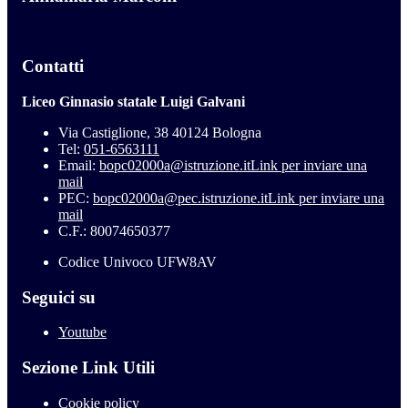
Contatti
Liceo Ginnasio statale Luigi Galvani
Via Castiglione, 38 40124 Bologna
Tel:
051-6563111
Email:
bopc02000a@istruzione.it
Link per inviare una
mail
PEC:
bopc02000a@pec.istruzione.it
Link per inviare una
mail
C.F.: 80074650377
Codice Univoco UFW8AV
Seguici su
Youtube
Sezione Link Utili
Cookie policy