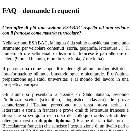
FAQ - domande frequenti
Cosa offre di più una sezione ESABAC rispetto ad una sezione
con il francese come materia curricolare?
Nella sezione ESABAC, la lingua è da subito considerata come uno
strumento per veicolare contenuti (storia, geografia, letteratura…). Il
numero di ore settimanali di lezioni in francese è pari alle ore di
lettere (9 ore al biennio, 6 ore in 3a e in 4a, 7 ore in 5a).
Il percorso ha come scopo di rendere gli alunni protagonisti della
loro formazione bilingue, bimetodologica e biculturale. È un’ottima
preparazione agli studi universitari e al mondo del lavoro in una
prospettiva europea.
Gli alunni si presentano all’Esame di Stato italiano, secondo
l’indirizzo scelto (scientifico, linguistico, classico), le prove
caratterizzanti l’Esabac prevedono una terza prova scritta di
letteratura e storia in francese e prove orali di letteratura francese e
storia che si svolgono nel corso del colloquio orale. Gli studenti
ottengono così un
doppio diploma
(l’Esame di stato italiano e il
Baccalauréat français) che sancisce l’acquisizione di un livello pari o