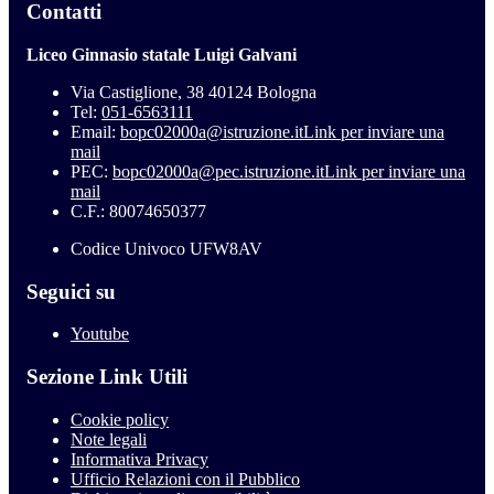
Contatti
Liceo Ginnasio statale Luigi Galvani
Via Castiglione, 38 40124 Bologna
Tel:
051-6563111
Email:
bopc02000a@istruzione.it
Link per inviare una
mail
PEC:
bopc02000a@pec.istruzione.it
Link per inviare una
mail
C.F.: 80074650377
Codice Univoco UFW8AV
Seguici su
Youtube
Sezione Link Utili
Cookie policy
Note legali
Informativa Privacy
Ufficio Relazioni con il Pubblico