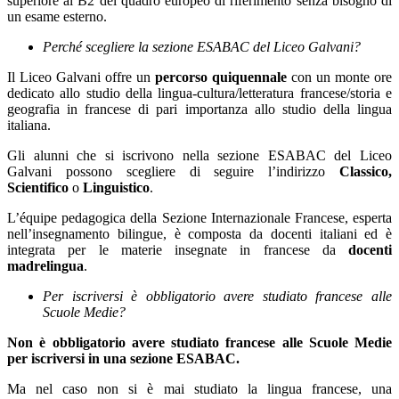
superiore al B2 del quadro europeo di riferimento senza bisogno di
un esame esterno.
Perché scegliere la sezione ESABAC del Liceo Galvani?
Il Liceo Galvani offre un
percorso quiquennale
con un monte ore
dedicato allo studio della lingua-cultura/letteratura francese/storia e
geografia in francese di pari importanza allo studio della lingua
italiana.
Gli alunni che si iscrivono nella sezione ESABAC del Liceo
Galvani possono scegliere di seguire l’indirizzo
Classico,
Scientifico
o
Linguistico
.
L’équipe pedagogica della Sezione Internazionale Francese, esperta
nell’insegnamento bilingue, è composta da docenti italiani ed è
integrata per le materie insegnate in francese da
docenti
madrelingua
.
Per iscriversi è obbligatorio avere studiato francese alle
Scuole Medie?
Non è obbligatorio avere studiato francese alle Scuole Medie
per iscriversi in una sezione ESABAC.
Ma nel caso non si è mai studiato la lingua francese, una