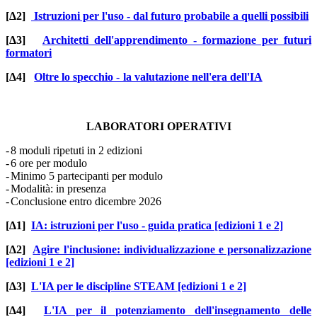
[Δ2]
Istruzioni per l'uso - dal futuro probabile a quelli possibili
[Δ3]
Architetti dell'apprendimento - formazione per futuri
formatori
[Δ4]
Oltre lo specchio - la valutazione nell'era dell'IA
LABORATORI OPERATIVI
-
8 moduli ripetuti in 2 edizioni
-
6 ore per modulo
-
Minimo 5 partecipanti per modulo
-
Modalità: in presenza
-
Conclusione entro dicembre 2026
[Δ1]
IA: istruzioni per l'uso - guida pratica [edizioni 1 e 2]
[Δ2]
Agire l'inclusione: individualizzazione e personalizzazione
[edizioni 1 e 2]
[Δ3]
L'IA per le discipline STEAM [edizioni 1 e 2]
[Δ4]
L'IA per il potenziamento dell'insegnamento delle