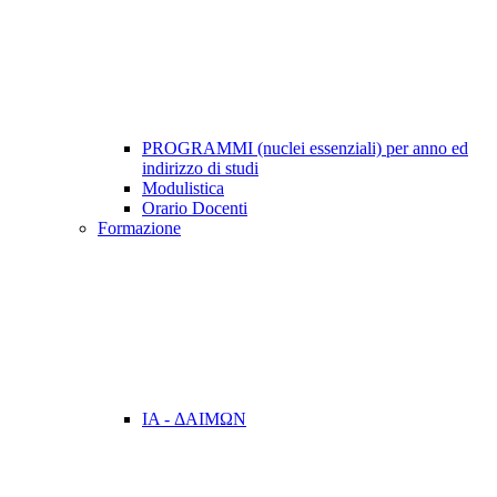
PROGRAMMI (nuclei essenziali) per anno ed
indirizzo di studi
Modulistica
Orario Docenti
Formazione
IA - ΔAIMΩN