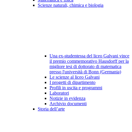
Scienze naturali, chimica e biologia
Una ex-studentessa del liceo Galvani vince
il premio commemorativo Hausdorff per la
migliore tesi di dottorato di matematica
presso l'università di Bonn (Germania)
Le scienze al liceo Galvani
I progetti di dipartimento
Profili in uscita e programmi
Laboratori
Notizie in evidenza
Archivio documenti
Storia dell’arte