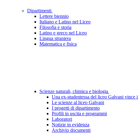
Dipartimenti
Lettere biennio
Italiano e Latino nel Liceo
Filosofia e storia
Latino e greco nel Liceo
Lingua straniera
Matematica e fisica
Scienze naturali, chimica e biologia
Una ex-studentessa del liceo Galvani vince 
Le scienze al liceo Galvani
I progetti di dipartimento
Profili in uscita e programmi
Laboratori
Notizie in evidenza
Archivio documenti