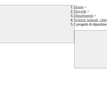
Home
>
Docenti
>
Dipartimenti
>
Scienze naturali, chim
I progetti di dipartim