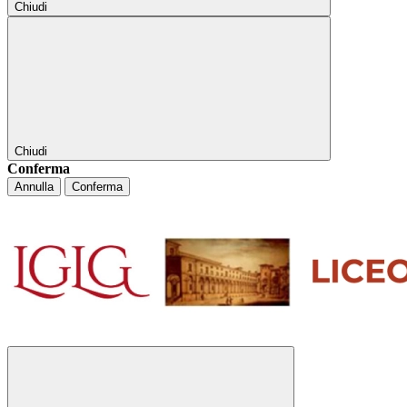
Chiudi
Chiudi
Conferma
Annulla
Conferma