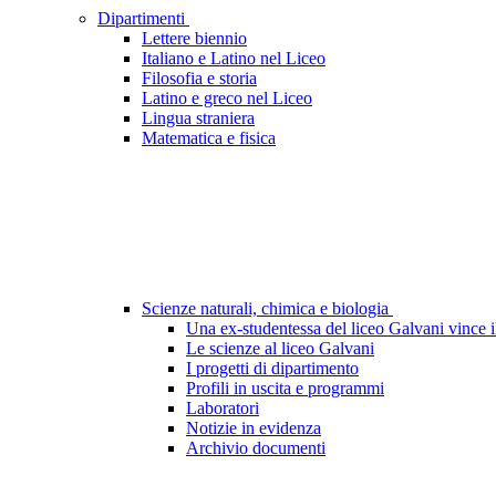
Dipartimenti
Lettere biennio
Italiano e Latino nel Liceo
Filosofia e storia
Latino e greco nel Liceo
Lingua straniera
Matematica e fisica
Scienze naturali, chimica e biologia
Una ex-studentessa del liceo Galvani vince 
Le scienze al liceo Galvani
I progetti di dipartimento
Profili in uscita e programmi
Laboratori
Notizie in evidenza
Archivio documenti