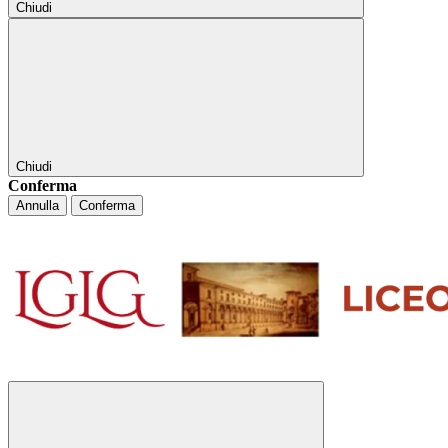
Chiudi
Chiudi
Conferma
Annulla
Conferma