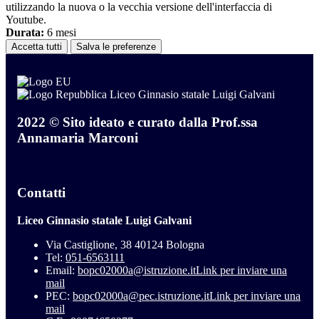
utilizzando la nuova o la vecchia versione dell'interfaccia di
Youtube.
Durata:
6 mesi
Accetta tutti
Salva le preferenze
Liceo Ginnasio statale Luigi Galvani
2022 © Sito ideato e curato dalla Prof.ssa
Annamaria Marconi
Contatti
Liceo Ginnasio statale Luigi Galvani
Via Castiglione, 38 40124 Bologna
Tel:
051-6563111
Email:
bopc02000a@istruzione.it
Link per inviare una
mail
PEC:
bopc02000a@pec.istruzione.it
Link per inviare una
mail