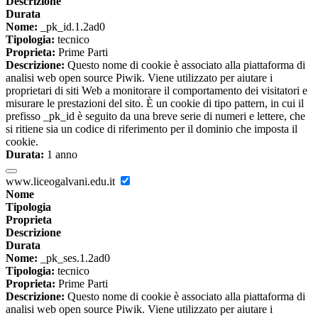
Descrizione
Durata
Nome:
_pk_id.1.2ad0
Tipologia:
tecnico
Proprieta:
Prime Parti
Descrizione:
Questo nome di cookie è associato alla piattaforma di
analisi web open source Piwik. Viene utilizzato per aiutare i
proprietari di siti Web a monitorare il comportamento dei visitatori e
misurare le prestazioni del sito. È un cookie di tipo pattern, in cui il
prefisso _pk_id è seguito da una breve serie di numeri e lettere, che
si ritiene sia un codice di riferimento per il dominio che imposta il
cookie.
Durata:
1 anno
www.liceogalvani.edu.it
Nome
Tipologia
Proprieta
Descrizione
Durata
Nome:
_pk_ses.1.2ad0
Tipologia:
tecnico
Proprieta:
Prime Parti
Descrizione:
Questo nome di cookie è associato alla piattaforma di
analisi web open source Piwik. Viene utilizzato per aiutare i