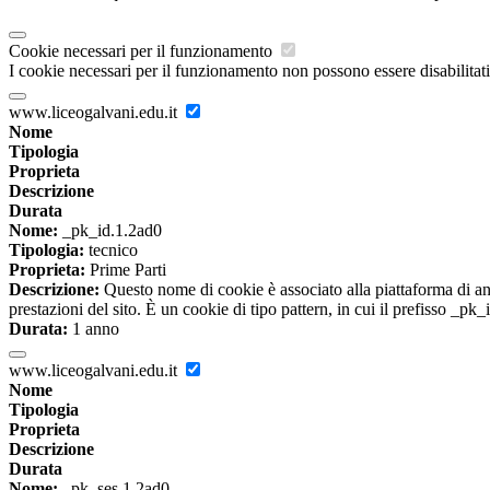
Cookie necessari per il funzionamento
I cookie necessari per il funzionamento non possono essere disabilitati.
www.liceogalvani.edu.it
Nome
Tipologia
Proprieta
Descrizione
Durata
Nome:
_pk_id.1.2ad0
Tipologia:
tecnico
Proprieta:
Prime Parti
Descrizione:
Questo nome di cookie è associato alla piattaforma di ana
prestazioni del sito. È un cookie di tipo pattern, in cui il prefisso _pk
Durata:
1 anno
www.liceogalvani.edu.it
Nome
Tipologia
Proprieta
Descrizione
Durata
Nome:
_pk_ses.1.2ad0