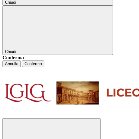
Chiudi
Chiudi
Conferma
Annulla
Conferma