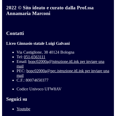
2022 © Sito ideato e curato dalla Prof.ssa
Annamaria Marconi
Contatti
Liceo Ginnasio statale Luigi Galvani
Via Castiglione, 38 40124 Bologna
Tel:
051-6563111
Email:
bopc02000a@istruzione.it
Link per inviare una
mail
PEC:
bopc02000a@pec.istruzione.it
Link per inviare una
mail
C.F.: 80074650377
Codice Univoco UFW8AV
Seguici su
Youtube