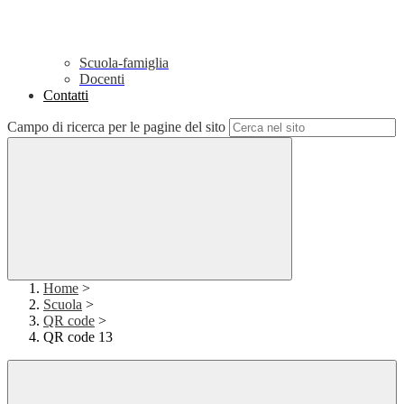
Scuola-famiglia
Docenti
Contatti
Campo di ricerca per le pagine del sito
Home
>
Scuola
>
QR code
>
QR code 13