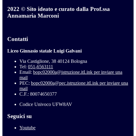
2022 © Sito ideato e curato dalla Prof.ssa
Annamaria Marconi
Contatti
Liceo Ginnasio statale Luigi Galvani
Via Castiglione, 38 40124 Bologna
Tel:
051-6563111
Email:
bopc02000a@istruzione.it
Link per inviare una
mail
PEC:
bopc02000a@pec.istruzione.it
Link per inviare una
mail
C.F.: 80074650377
Codice Univoco UFW8AV
Seguici su
Youtube