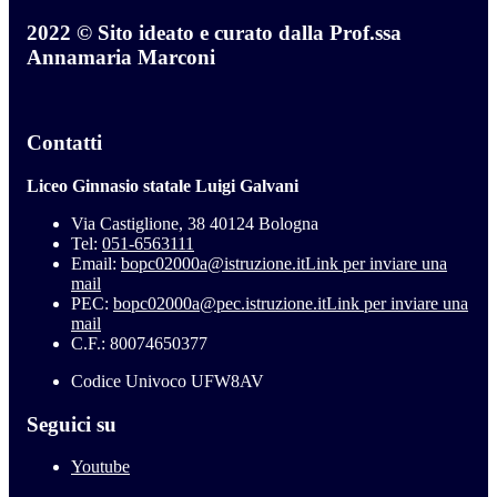
2022 © Sito ideato e curato dalla Prof.ssa
Annamaria Marconi
Contatti
Liceo Ginnasio statale Luigi Galvani
Via Castiglione, 38 40124 Bologna
Tel:
051-6563111
Email:
bopc02000a@istruzione.it
Link per inviare una
mail
PEC:
bopc02000a@pec.istruzione.it
Link per inviare una
mail
C.F.: 80074650377
Codice Univoco UFW8AV
Seguici su
Youtube