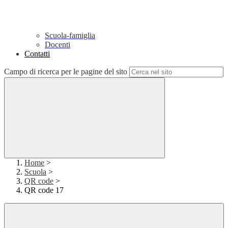
Scuola-famiglia
Docenti
Contatti
Campo di ricerca per le pagine del sito
Home
>
Scuola
>
QR code
>
QR code 17