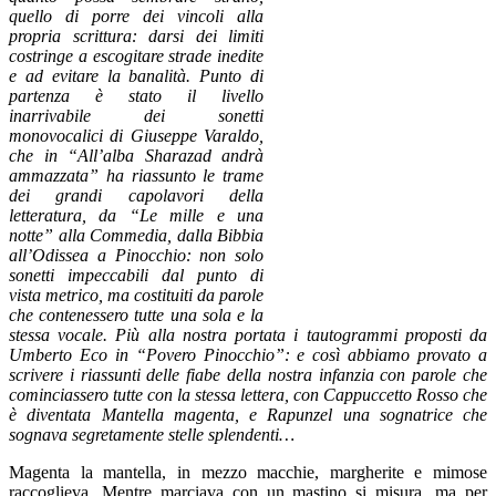
quello di porre dei vincoli alla
propria scrittura: darsi dei limiti
costringe a escogitare strade inedite
e ad evitare la banalità. Punto di
partenza è stato il livello
inarrivabile dei sonetti
monovocalici di Giuseppe Varaldo,
che in “
All’alba Sharazad andrà
ammazzata” ha riassu
nto le trame
dei grandi capolavori della
letteratura, da “Le mille e una
notte” alla Commedia, dalla Bibbia
all’Odissea a Pinocchio: non solo
sonetti impeccabili dal punto di
vista metrico, ma costituiti da parole
che contenessero tutte una sola e la
stessa vocale. Più alla nostra portata i tautogrammi proposti da
Umberto Eco in “Povero Pinocchio”: e così abbiamo provato a
scrivere i riassunti delle fiabe della nostra infanzia con parole che
cominciassero tutte con la stessa lettera, con Cappuccetto Rosso che
è diventata Mantella magenta, e Rapunzel una sognatrice che
sognava segretamente stelle splendenti…
Magenta la mantella, in mezzo macchie, margherite e mimose
raccoglieva. Mentre marciava con un mastino si misura, ma per