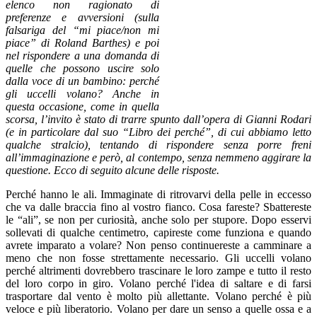
elenco non ragionato di
preferenze e avversioni (sulla
falsariga del “mi piace/non mi
piace” di Roland Barthes) e poi
nel rispondere a una domanda di
quelle che possono uscire solo
dalla voce di un bambino: perché
gli uccelli volano? Anche in
questa occasione, come in quella
scorsa, l’invito è stato di trarre spunto dall’opera di Gianni Rodari
(e in particolare dal suo “Libro dei perché”, di cui abbiamo letto
qualche stralcio), tentando di rispondere senza porre freni
all’immaginazione e però, al contempo, senza nemmeno aggirare la
questione. Ecco di seguito alcune delle risposte.
Perché hanno le ali. Immaginate di ritrovarvi della pelle in eccesso
che va dalle braccia fino al vostro fianco. Cosa fareste? Sbattereste
le “ali”, se non per curiosità, anche solo per stupore. Dopo esservi
sollevati di qualche centimetro, capireste come funziona e quando
avrete imparato a volare? Non penso continuereste a camminare a
meno che non fosse strettamente necessario. Gli uccelli volano
perché altrimenti dovrebbero trascinare le loro zampe e tutto il resto
del loro corpo in giro. Volano perché l'idea di saltare e di farsi
trasportare dal vento è molto più allettante. Volano perché è più
veloce e più liberatorio. Volano per dare un senso a quelle ossa e a