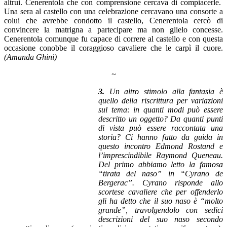
altrui. Cenerentola che con comprensione cercava di compiacerle.
Una sera al castello con una celebrazione cercavano una consorte a
colui che avrebbe condotto il castello, Cenerentola cercò di
convincere la matrigna a partecipare ma non glielo concesse.
Cenerentola comunque fu capace di correre al castello e con questa
occasione conobbe il coraggioso cavaliere che le carpì il cuore.
(Amanda Ghini)
~
3.
Un altro stimolo alla fantasia è
quello della riscrittura per variazioni
sul tema: in quanti modi può essere
descritto un oggetto? Da quanti punti
di vista può essere raccontata una
storia? Ci hanno fatto da guida in
questo incontro Edmond Rostand e
l’imprescindibile Raymond Queneau.
Del primo abbiamo letto la famosa
“tirata del naso” in “
Cyrano de
Bergerac”. Cyrano risponde allo
scortese cavaliere che per offenderlo
gli ha detto che il suo naso è “molto
grande”, travolgendolo con sedici
descrizioni del suo naso secondo