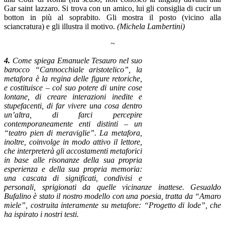
Gar saint lazzaro. Si trova con un amico, lui gli consiglia di cucir un
botton in più al soprabito. Gli mostra il posto (vicino alla
sciancratura) e gli illustra il motivo.
(Michela Lambertini)
~
4.
Come spiega Emanuele Tesauro nel suo
barocco “Cannocchiale aristotelico”, la
metafora è la regina delle figure retoriche,
e costituisce – col suo potere di unire cose
lontane, di creare interazioni inedite e
stupefacenti, di far vivere una cosa dentro
un’altra, di farci percepire
contemporaneamente enti distinti – un
“teatro pien di meraviglie”. La metafora,
inoltre, coinvolge in modo attivo il lettore,
che interpreterà gli accostamenti metaforici
in base alle risonanze della sua propria
esperienza e della sua propria memoria:
una cascata di significati, condivisi e
personali, sprigionati da quelle vicinanze inattese. Gesualdo
Bufalino è stato il nostro modello con una poesia, tratta da “Amaro
miele”, costruita interamente su metafore: “Progetto di lode”, che
ha ispirato i nostri testi.