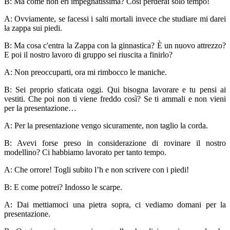
B: Ma come non eri impegnatissima? Così perderai solo tempo!
A: Ovviamente, se facessi i salti mortali invece che studiare mi darei
la zappa sui piedi.
B: Ma cosa c'entra la Zappa con la ginnastica? È un nuovo attrezzo?
E poi il nostro lavoro di gruppo sei riuscita a finirlo?
A: Non preoccuparti, ora mi rimbocco le maniche.
B: Sei proprio sfaticata oggi. Qui bisogna lavorare e tu pensi ai
vestiti. Che poi non ti viene freddo così? Se ti ammali e non vieni
per la presentazione…
A: Per la presentazione vengo sicuramente, non taglio la corda.
B: Avevi forse preso in considerazione di rovinare il nostro
modellino? Ci habbiamo lavorato per tanto tempo.
A: Che orrore! Togli subito l’h e non scrivere con i piedi!
B: E come potrei? Indosso le scarpe.
A: Dai mettiamoci una pietra sopra, ci vediamo domani per la
presentazione.