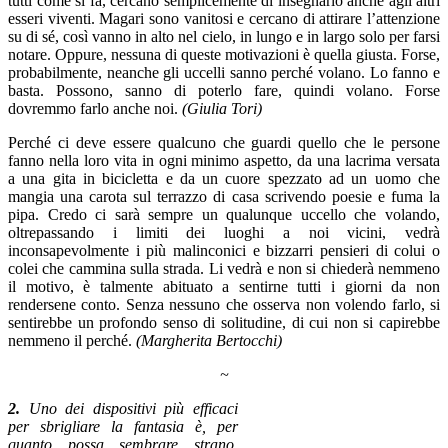
tutti come si fa, cercano semplicemente di insegnarlo anche agli altri
esseri viventi. Magari sono vanitosi e cercano di attirare l’attenzione
su di sé, così vanno in alto nel cielo, in lungo e in largo solo per farsi
notare. Oppure, nessuna di queste motivazioni è quella giusta. Forse,
probabilmente, neanche gli uccelli sanno perché volano. Lo fanno e
basta. Possono, sanno di poterlo fare, quindi volano. Forse
dovremmo farlo anche noi.
(Giulia Tori)
Perché ci deve essere qualcuno che guardi quello che le persone
fanno nella loro vita in ogni minimo aspetto, da una lacrima versata
a una gita in bicicletta e da un cuore spezzato ad un uomo che
mangia una carota sul terrazzo di casa scrivendo poesie e fuma la
pipa. Credo ci sarà sempre un qualunque uccello che volando,
oltrepassando i limiti dei luoghi a noi vicini, vedrà
inconsapevolmente i più malinconici e bizzarri pensieri di colui o
colei che cammina sulla strada. Li vedrà e non si chiederà nemmeno
il motivo, è talmente abituato a sentirne tutti i giorni da non
rendersene conto. Senza nessuno che osserva non volendo farlo, si
sentirebbe un profondo senso di solitudine, di cui non si capirebbe
nemmeno il perché.
(Margherita Bertocchi)
~
2.
Uno dei dispositivi più efficaci
per sbrigliare la fantasia è, per
quanto possa sembrare strano,