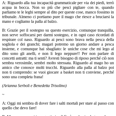
A: Riguardo alla tua incapacità grammaticale per via dei piedi, terrò
acqua in bocca. Non so più che pesci pigliare con te, quando
parliamo te le leghi sempre al dito per queste cose, manco fossimo in
tribunale. Almeno ci portiamo pure il mago che riesce a bruciarsi la
mano e cogliamo la palla al balzo.
B: Grazie per il sostegno su questo esercizio, comunque tranquilla,
non serve soffocarsi per darmi sostegno, e in ogni caso ricordati di
respirare col naso. Riguardo ai pesci sono brava nella pesca della
sogliola e dei granchi; magari potremo un giorno andare a pesca
insieme, e comunque hai sbagliato: le uniche cose che mi lego al
dito sono gli anelli, e non li lego neppure!! Per non parlare di
concetti astratti: ma ti senti? Avresti bisogno di riposo perché ciò non
sembra verosimile, sembri molto stressata. Riguardo al mago ho un
amico che conosce molti trucchi. Riguardo alla palla al balzo poi
non ti comprendo: se vuoi giocare a basket non ti conviene, perché
sono una completa frana!
(Arianna Serboli e Benedetta Trisolino)
~
A: Oggi mi sembra di dover fare i salti mortali per stare al passo con
quello che devo fare!