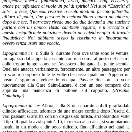
prospettive diverse (ammirativo, lirico, patetico, naif, eccetera):
anche per offendere ci vuole un po’ di spirito! Nei suoi “Esercizi di
stile”, invece, Queneau riscrive in cento modi un piccolo fatterello:
all’ora di punta, due persone in metropolitana hanno un alterco;
dopo due ore, il narratore rivede uno dei due davanti a una stazione
parlare con un amico. Basta cambiare registro, e il racconto di
questa insignificante notazione diventa un caleidoscopio di trovate
linguistiche. Noi abbiamo scelto la riscrittura in lipogramma,
ovvero senza usare una vocale.
Lipogramma in –i
: Sulla S, durante l’ora ove tante sono le vetture,
un ragazzo dal cappello cascante con una corda al posto del nastro,
collo troppo lungo, come se l’avessero allungato. La gente scende.
Quel tale attacca verbalmente, ferocemente, un altro passeggero per
lo scontro corporeo tutte le volte che passa qualcuno. Appena un
posto è sgombro, veloce lo occupa. Passate due ore lo vede
nuovamente alla Gare Saint-Lazare, è con un suo compare che
appunta una mancanza di bottone sul cappotto.
(Priscilla
Cattabriga)
Lipogramma in –e
: Allora, sulla S un caparbio col-di giraffa-dal-
cilindro afflosciato, adornato da una magra cordina dopo l’uscita di
vari passanti si arruffa con un disgraziato turista, arrabbiandosi visto
il tipo ‘il qual lo avrà spinto’. Lì, in mezzo alla calca, si scambiarono
insulti in un modo a dir poco ridicolo, fino all’attimo nel qual la