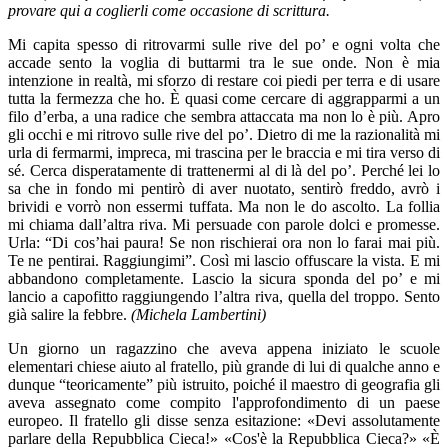
provare qui a coglierli come occasione di scrittura.
Mi capita spesso di ritrovarmi sulle rive del po’ e ogni volta che
accade sento la voglia di buttarmi tra le sue onde. Non è mia
intenzione in realtà, mi sforzo di restare coi piedi per terra e di usare
tutta la fermezza che ho. È quasi come cercare di aggrapparmi a un
filo d’erba, a una radice che sembra attaccata ma non lo è più. Apro
gli occhi e mi ritrovo sulle rive del po’. Dietro di me la razionalità mi
urla di fermarmi, impreca, mi trascina per le braccia e mi tira verso di
sé. Cerca disperatamente di trattenermi al di là del po’. Perché lei lo
sa che in fondo mi pentirò di aver nuotato, sentirò freddo, avrò i
brividi e vorrò non essermi tuffata. Ma non le do ascolto. La follia
mi chiama dall’altra riva. Mi persuade con parole dolci e promesse.
Urla: “Di cos’hai paura! Se non rischierai ora non lo farai mai più.
Te ne pentirai. Raggiungimi”. Così mi lascio offuscare la vista. E mi
abbandono completamente. Lascio la sicura sponda del po’ e mi
lancio a capofitto raggiungendo l’altra riva, quella del troppo. Sento
già salire la febbre.
(Michela Lambertini)
Un giorno un ragazzino che aveva appena iniziato le scuole
elementari chiese aiuto al fratello, più grande di lui di qualche anno e
dunque “teoricamente” più istruito, poiché il maestro di geografia gli
aveva assegnato come compito l'approfondimento di un paese
europeo. Il fratello gli disse senza esitazione: «Devi assolutamente
parlare della Repubblica Cieca!» «Cos'è la Repubblica Cieca?» «È