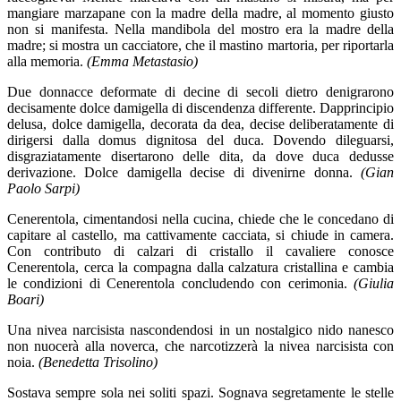
mangiare marzapane con la madre della madre, al momento giusto
non si manifesta. Nella mandibola del mostro era la madre della
madre; si mostra un cacciatore, che il mastino martoria, per riportarla
alla memoria.
(Emma Metastasio)
Due donnacce deformate di decine di secoli dietro denigrarono
decisamente dolce damigella di discendenza differente. Dapprincipio
delusa, dolce damigella, decorata da dea, decise deliberatamente di
dirigersi dalla domus dignitosa del duca. Dovendo dileguarsi,
disgraziatamente disertarono delle dita, da dove duca dedusse
derivazione. Dolce damigella decise di divenirne donna.
(Gian
Paolo Sarpi)
Cenerentola, cimentandosi nella cucina, chiede che le concedano di
capitare al castello, ma cattivamente cacciata, si chiude in camera.
Con contributo di calzari di cristallo il cavaliere conosce
Cenerentola, cerca la compagna dalla calzatura cristallina e cambia
le condizioni di Cenerentola concludendo con cerimonia.
(Giulia
Boari)
Una nivea narcisista nascondendosi in un nostalgico nido nanesco
non nuocerà alla noverca, che narcotizzerà la nivea narcisista con
noia.
(Benedetta Trisolino)
Sostava sempre sola nei soliti spazi. Sognava segretamente le stelle