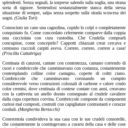
splendenti. Senza segnali, la sorprese salendo sulla soglia, una strana
sorta di signore. Sentendosi sostanzialmente stanca della stessa
situazione di sempre, salpa senza sospetto sulla strada scoscesa dei
sogni.
(Giulia Tori)
Conosciuto un cane una cagnolina, cupido lo colpì e completamente
conquistato fu. Come concordato celermente comparve dalla coppia
una cucciolata con cura custodita. Che Crudelia comprarli
concupisse, come concepirlo? Cappotti chiazzati crear cercava e
centouno cuccioli carpiti aveva. Correre, correre, correre a casa!
(Priscilla Cattabriga)
Centinaia di canzoni, cantate con contentezza, cantano correndo di
cuori e combriccole che camminavano con costanza, costantemente
contemplando colline color castagno, coperte di coltri ciano.
Combriccole che camminavano coronando un compito
considerevole verso costruzioni colossali di carbone e calore crudo
color cremisi, dove centinaia di contese contate con anni, creavano
con la cattiveria un anello dorato consegnato al crudele cavaliere
dalla cupa copertura corvina. Combriccole composte da componenti
curiosi mal composti, costruiti con capigliature contrastanti e corazze
cordiali.
(Margherita Bertocchi)
Cenerentola condivideva la sua casa con le sue crudeli consorelle,
che costantemente la costringevano a curarsi della casa e delle cose