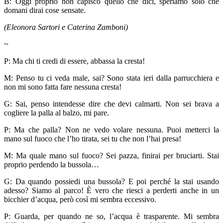
B: Oggi proprio non capisco quello che dici, speriamo solo che
domani dirai cose sensate.
(Eleonora Sartori e Caterina Zamboni)
~
P: Ma chi ti credi di essere, abbassa la cresta!
M: Penso tu ci veda male, sai? Sono stata ieri dalla parrucchiera e
non mi sono fatta fare nessuna cresta!
G: Sai, penso intendesse dire che devi calmarti. Non sei brava a
cogliere la palla al balzo, mi pare.
P: Ma che palla? Non ne vedo volare nessuna. Puoi metterci la
mano sul fuoco che l’ho tirata, sei tu che non l’hai presa!
M: Ma quale mano sul fuoco? Sei pazza, finirai per bruciarti. Stai
proprio perdendo la bussola…
G: Da quando possiedi una bussola? E poi perché la stai usando
adesso? Siamo al parco! È vero che riesci a perderti anche in un
bicchier d’acqua, però così mi sembra eccessivo.
P: Guarda, per quando ne so, l’acqua è trasparente. Mi sembra