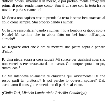
difficile potersi smarrire lì in mezzo, e poi probabilmente affogherei
prima di poter rendermene conto. Smetti di stare con la testa fra le
nuvole e parla seriamente!
M: Scusa non capisco cosa ti prenda: la testa la sento ben attaccata al
collo come sempre. Stai proprio dando i numeri!
G: In che senso starei ‘dando i numeri’? Io a tombola ci gioco solo a
Natale! Mi sembra che tu abbia fatto un bel buco nell’acqua,
altroché!
M: Ragazze direi che è ora di metterci una pietra sopra e parlare
d’altro.
P: Una pietra sopra a cosa scusa? Mi spiace per qualsiasi cosa sia,
non vorrei essere sovrastata da un masso. Comunque sputa il rospo,
dimmi cos’è!
G: Ma intendeva solamente di chiuderla qui, ovviamente! Di che
rospo parli tu, piuttosto? E poi perché lo dovresti sputare? Dai,
ascoltiamo il consiglio e smettiamo di parlare al vento.
(Giulia Tori, Michela Lambertini e Priscilla Cattabriga)
~