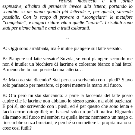
ricorso massiccio a tali forme
espressive, all’altro di prenderle invece alla lettera, portando lo
scambio su un piano quanto più letterale e, per questo, surreale
possibile. Con lo scopo di provare a “scongelare” le metafore
“congelate”, e magari ridare vita a quelle “morte”. I risultati sono
stati per niente banali e anzi a tratti esilaranti.
~
A: Oggi sono arrabbiata, ma è inutile piangere sul latte versato.
B: Piangere sul latte versato? Suvvia, se vuoi piangere secondo me
non è inutile: un bicchiere di lacrime e colorante bianco e hai fatto!
A meno che tu non possieda una latteria…
A: Ma cosa stai dicendo? Stai per caso scrivendo con i piedi? Stavo
solo parlando per metafore, ci potrei mettere la mano sul fuoco.
B: Ora però mi stai stancando: a parte la faccenda del latte posso
capire che le lacrime non abbiano lo stesso gusto, ma abbi pazienza!
E poi sì, sto scrivendo con i piedi, ed è per questo che sono lenta e
faccio errori ortografici; mi basterà solo un po’ di pratica. Riguardo
alla mano sul fuoco mi sembri tu quella inetta: nemmeno un mago ci
riuscirebbe senza bruciarsi, e perché scommettere la propria mano su
cose così futili?