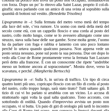
colonna da portico non trova un posto non occupato, fiondandovisi
con forza. Dopo un po’ lo ritrovo alla Saint Lazar, proprio il col-di-
giraffa: stava parlando con un amico di una svista al soprabito sulla
quantità di bottoni sul vestito.
(Benedetta Trisolino)
Lipogramma in –i
: Sulla fermata del metro verso metà del tempo
alla luce del sole, c’era rumore. Un uomo con metà della metà del
secolo come età, con un cappello floscio e una corda al posto del
nastro, collo molto lungo, come se lo avessero allungato come uno
struzzo, stava sulla base delle sue gambe. Scese molta gente, l’uomo
ha da parlare con foga e rabbia e lamento con uno poco lontano
perché lo urtava quando qualcuno passava. Non appena vede un
posto senza nessuno, pone sul posto la sua persona. Due ore dopo lo
vedo alla Cour de Rome prontamente verso la fermata San Lazzaro
però detto alla francese. È con un conoscente che ripete “andrebbe
messo un bottone ancora al sopracostume”. Mostra dove, verso la
scavatura, e perché.
(Margherita Bertocchi)
Lipogramma in –e
: Sulla S, in un'ora di traffico. Un tipo di circa
quattro lustri più uno, copricapo floscio con un filo di corda al posto
del nastro, collo troppo lungo, sarà stato tirato? Tutti saltano giù. Il
tizio di cui vi ho parlato si arrabbia con un vicino. Lo accusa di
strattonarlo ogni volta la qual salta qualcuno. Tono accorato, con
sottofondo di ostilità. Quando d'improvviso avvista un posto non
occupato, vi si butta. Un paio di giri di orologio più tardi lo incontro
alla Cour di Roma (mi scuso, non conosco la lingua) davanti alla