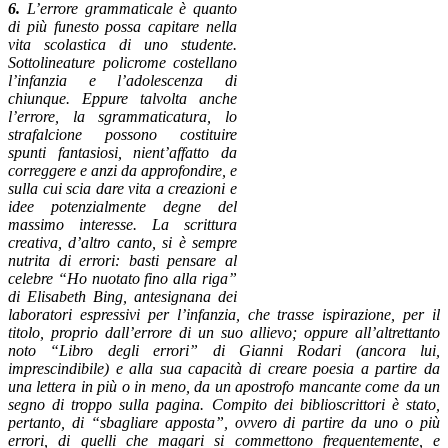
6.
L’errore grammaticale è quanto
di più funesto possa capitare nella
vita scolastica di uno studente.
Sottolineature policrome costellano
l’infanzia e l’adolescenza di
chiunque. Eppure talvolta anche
l’errore, la sgrammaticatura, lo
strafalcione possono costituire
spunti fantasiosi, nient’affatto da
correggere e anzi da approfondire, e
sulla cui scia dare vita a creazioni e
idee potenzialmente degne del
massimo interesse. La scrittura
creativa, d’altro canto, si è sempre
nutrita di errori: basti pensare al
celebre “Ho nuotato fino alla riga”
di Elisabeth Bing, antesignana dei
laboratori espressivi per l’infanzia, che trasse ispirazione, per il
titolo, proprio dall’errore di un suo allievo; oppure all’altrettanto
noto “Libro degli errori” di Gianni Rodari (ancora lui,
imprescindibile) e alla sua capacità di creare poesia a partire da
una lettera in più o in meno, da un apostrofo mancante come da un
segno di troppo sulla pagina. Compito dei biblioscrittori è stato,
pertanto, di “sbagliare apposta”, ovvero di partire da uno o più
errori, di quelli che magari si commettono frequentemente, e