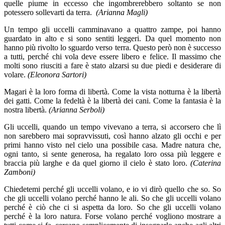
quelle piume in eccesso che ingombrerebbero soltanto se non
potessero sollevarti da terra.
(Arianna Magli)
Un tempo gli uccelli camminavano a quattro zampe, poi hanno
guardato in alto e si sono sentiti leggeri. Da quel momento non
hanno più rivolto lo sguardo verso terra. Questo però non è successo
a tutti, perché chi vola deve essere libero e felice. Il massimo che
molti sono riusciti a fare è stato alzarsi su due piedi e desiderare di
volare.
(Eleonora Sartori)
Magari è la loro forma di libertà. Come la vista notturna è la libertà
dei gatti. Come la fedeltà è la libertà dei cani. Come la fantasia è la
nostra libertà.
(Arianna Serboli)
Gli uccelli, quando un tempo vivevano a terra, si accorsero che lì
non sarebbero mai sopravvissuti, così hanno alzato gli occhi e per
primi hanno visto nel cielo una possibile casa. Madre natura che,
ogni tanto, si sente generosa, ha regalato loro ossa più leggere e
braccia più larghe e da quel giorno il cielo è stato loro.
(Caterina
Zamboni)
Chiedetemi perché gli uccelli volano, e io vi dirò quello che so. So
che gli uccelli volano perché hanno le ali. So che gli uccelli volano
perché è ciò che ci si aspetta da loro. So che gli uccelli volano
perché è la loro natura. Forse volano perché vogliono mostrare a