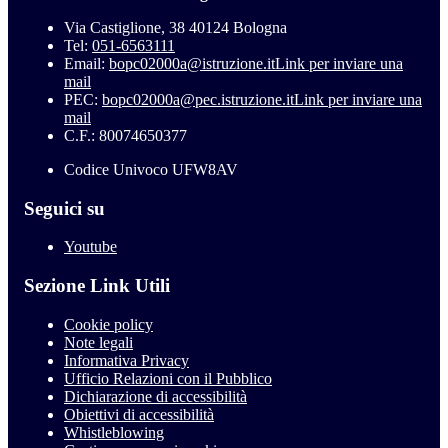
Via Castiglione, 38 40124 Bologna
Tel:
051-6563111
Email:
bopc02000a@istruzione.it
Link per inviare una
mail
PEC:
bopc02000a@pec.istruzione.it
Link per inviare una
mail
C.F.: 80074650377
Codice Univoco UFW8AV
Seguici su
Youtube
Sezione Link Utili
Cookie policy
Note legali
Informativa Privacy
Ufficio Relazioni con il Pubblico
Dichiarazione di accessibilità
Obiettivi di accessibilità
Whistleblowing