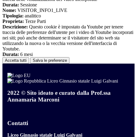
Durata:
Sessione
Nome:
VISITOR_INFO1_LIVE
Tipologia:
analitico
Proprieta:
Terze Parti
Descrizione:
Questo cookie è impostato da Youtube per tenere
traccia delle preferenze dell'utente per i video di Youtube incorporati
nei siti; può anche determinare se il visitatore del sito web sta
utilizzando la nuova o la vecchia versione dell'interfaccia di
Youtube.
Durata:
6 mesi
Accetta tutti
Salva le preferenze
Liceo Ginnasio statale Luigi Galvani
2022 © Sito ideato e curato dalla Prof.ssa
Annamaria Marconi
Contatti
Liceo Ginnasio statale Luigi Galvani