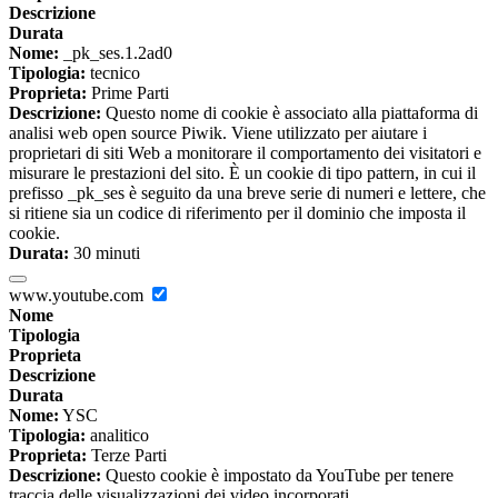
Descrizione
Durata
Nome:
_pk_ses.1.2ad0
Tipologia:
tecnico
Proprieta:
Prime Parti
Descrizione:
Questo nome di cookie è associato alla piattaforma di
analisi web open source Piwik. Viene utilizzato per aiutare i
proprietari di siti Web a monitorare il comportamento dei visitatori e
misurare le prestazioni del sito. È un cookie di tipo pattern, in cui il
prefisso _pk_ses è seguito da una breve serie di numeri e lettere, che
si ritiene sia un codice di riferimento per il dominio che imposta il
cookie.
Durata:
30 minuti
www.youtube.com
Nome
Tipologia
Proprieta
Descrizione
Durata
Nome:
YSC
Tipologia:
analitico
Proprieta:
Terze Parti
Descrizione:
Questo cookie è impostato da YouTube per tenere
traccia delle visualizzazioni dei video incorporati.