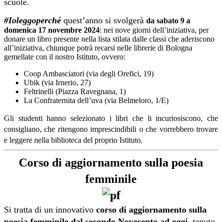
scuole.
#Ioleggoperché
quest’anno si svolgerà
da sabato 9 a
domenica 17 novembre 2024
: nei nove giorni dell’iniziativa, per
donare un libro presente nella lista stilata dalle classi che aderiscono
all’iniziativa, chiunque potrà recarsi nelle librerie di Bologna
gemellate con il nostro Istituto, ovvero:
Coop Ambasciatori (via degli Orefici, 19)
Ubik (via Irnerio, 27)
Feltrinelli (Piazza Ravegnana, 1)
La Confraternita dell’uva
(
via Belmeloro, 1/E)
Gli studenti hanno selezionato i libri che li incuriosiscono, che
consigliano, che ritengono imprescindibili o che vorrebbero trovare
e leggere nella biblioteca del proprio Istituto.
Corso di aggiornamento sulla poesia
femminile
Si tratta di un innovativo
corso di aggiornamento sulla
poesia femminile dal secondo Novecento ad oggi
, tenuto