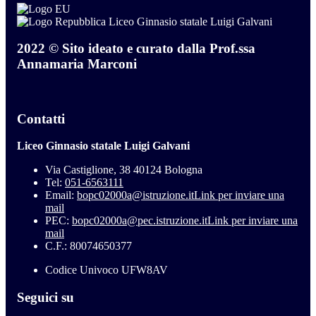
Liceo Ginnasio statale Luigi Galvani
2022 © Sito ideato e curato dalla Prof.ssa
Annamaria Marconi
Contatti
Liceo Ginnasio statale Luigi Galvani
Via Castiglione, 38 40124 Bologna
Tel:
051-6563111
Email:
bopc02000a@istruzione.it
Link per inviare una
mail
PEC:
bopc02000a@pec.istruzione.it
Link per inviare una
mail
C.F.: 80074650377
Codice Univoco UFW8AV
Seguici su