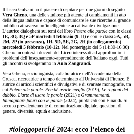
Il Liceo Galvani ha il piacere di ospitare per due giorni di seguito
Vera Gheno
, una delle studiose più attente ai cambiamenti in atto
della lingua italiana e capace di comunicare le sue ricerche al grande
pubblico attraverso un’intelligente e accattivante divulgazione.
L’autrice dialogherà sui temi del libro
Potere alle parole
con le classi
1E, 3O, 3Q e 5P martedì 4 febbraio (9-11)
e con le classi
5A, 5B,
2M, 2P (in presenza), 1H, 5D, 5E, 2G, 2H (in collegamento)
mercoledì 5 febbraio (10-12)
. Nel pomeriggio del 5 (14:30-16:30)
Gheno incontrerà i docenti del Liceo interessati ad approfondire i
problemi dell’insegnamento-apprendimento dell’italiano oggi. Tutti
gli incontri si svolgeranno in
Aula Zangrandi
.
Vera Gheno, sociolinguista, collaboratrice dell'Accademia della
Crusca, ricercatrice a tempo determinato all'Università di Firenze. È
autrice di articoli scientifici e divulgativi e di svariate monografie, tra
cui
Potere alle parole. Perché usarle meglio
(2019),
Le ragioni del
dubbio. L'arte di usare le parole
(2021) e
Grammamanti.
Immaginare futuri con le parole
(2024), pubblicati con Einaudi. Si
occupa prevalentemente di comunicazione digitale, questioni di
genere, diversità, equità e inclusione.
#ioleggoperché
2024: ecco l'elenco dei