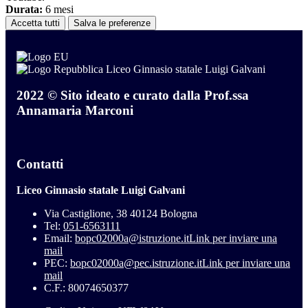
Durata:
6 mesi
Accetta tutti
Salva le preferenze
Liceo Ginnasio statale Luigi Galvani
2022 © Sito ideato e curato dalla Prof.ssa
Annamaria Marconi
Contatti
Liceo Ginnasio statale Luigi Galvani
Via Castiglione, 38 40124 Bologna
Tel:
051-6563111
Email:
bopc02000a@istruzione.it
Link per inviare una
mail
PEC:
bopc02000a@pec.istruzione.it
Link per inviare una
mail
C.F.: 80074650377