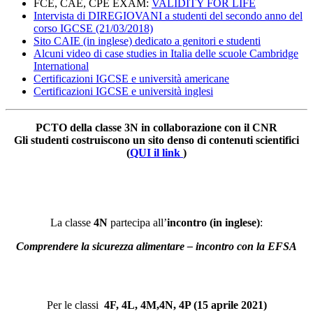
FCE, CAE, CPE EXAM:
VALIDITY FOR LIFE
Intervista di DIREGIOVANI a studenti del secondo anno del
corso IGCSE (21/03/2018)
Sito CAIE (in inglese) dedicato a genitori e studenti
Alcuni video di case studies in Italia delle scuole Cambridge
International
Certificazioni IGCSE e università americane
Certificazioni IGCSE e università inglesi
PCTO della classe 3N in collaborazione con il CNR
Gli studenti costruiscono un sito denso di contenuti scientifici
(
QUI il link
)
La classe
4N
partecipa all’
incontro (in inglese)
:
Comprendere la sicurezza alimentare – incontro con la EFSA
Per le classi
4F, 4L, 4M,4N, 4P (15 aprile 2021)