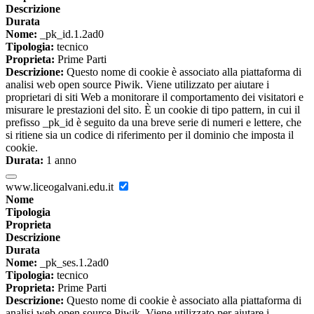
Descrizione
Durata
Nome:
_pk_id.1.2ad0
Tipologia:
tecnico
Proprieta:
Prime Parti
Descrizione:
Questo nome di cookie è associato alla piattaforma di
analisi web open source Piwik. Viene utilizzato per aiutare i
proprietari di siti Web a monitorare il comportamento dei visitatori e
misurare le prestazioni del sito. È un cookie di tipo pattern, in cui il
prefisso _pk_id è seguito da una breve serie di numeri e lettere, che
si ritiene sia un codice di riferimento per il dominio che imposta il
cookie.
Durata:
1 anno
www.liceogalvani.edu.it
Nome
Tipologia
Proprieta
Descrizione
Durata
Nome:
_pk_ses.1.2ad0
Tipologia:
tecnico
Proprieta:
Prime Parti
Descrizione:
Questo nome di cookie è associato alla piattaforma di
analisi web open source Piwik. Viene utilizzato per aiutare i