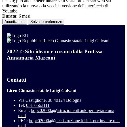
nei siti; può anche determinare se il visitatore del sito web sta
utilizzando la nuova o la vecchia versione dell'interfaccia di
Youtube.
Durata:
6 mesi
Accetta tutti
Salva le preferenze
Liceo Ginnasio statale Luigi Galvani
2022 © Sito ideato e curato dalla Prof.ssa
Annamaria Marconi
Contatti
Liceo Ginnasio statale Luigi Galvani
Via Castiglione, 38 40124 Bologna
Tel:
051-6563111
Email:
bopc02000a@istruzione.it
Link per inviare una
mail
PEC:
bopc02000a@pec.istruzione.it
Link per inviare una
mail