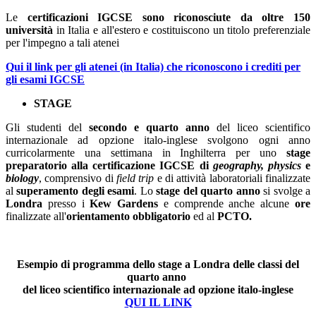
Le
certificazioni IGCSE sono riconosciute da oltre 150
università
in Italia e all'estero e costituiscono un titolo preferenziale
per l'impegno a tali atenei
Qui il link per gli atenei (in Italia) che riconoscono i crediti per
gli esami IGCSE
STAGE
Gli studenti del
secondo e quarto anno
del liceo scientifico
internazionale ad opzione italo-inglese svolgono ogni anno
curricolarmente una settimana in Inghilterra per uno
stage
preparatorio alla certificazione IGCSE di
geography, physics
e
biology
, comprensivo di
field trip
e di attività laboratoriali finalizzate
al
superamento degli esami
. Lo
stage del quarto anno
si svolge a
Londra
presso i
Kew Gardens
e comprende anche alcune
ore
finalizzate all'
orientamento obbligatorio
ed al
PCTO.
Esempio di programma dello stage a Londra delle classi del
quarto anno
del liceo scientifico internazionale ad opzione italo-inglese
QUI IL LINK