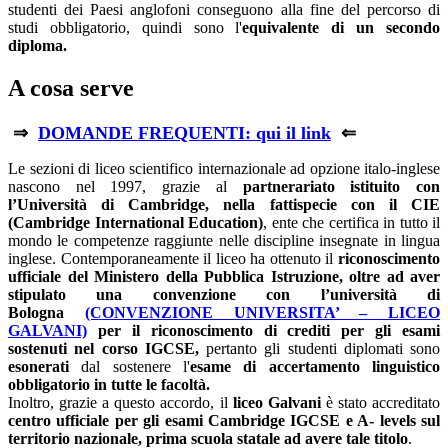
studenti dei Paesi anglofoni conseguono alla fine del percorso di
studi obbligatorio, quindi sono l'
equivalente di un secondo
diploma.
A cosa serve
⇒
DOMANDE FREQUENTI: qui il link
⇐
Le sezioni di liceo scientifico internazionale ad opzione italo-inglese
nascono nel 1997, grazie al
partnerariato istituito con
l’Università di Cambridge, nella fattispecie con il CIE
(Cambridge International Education)
, ente che certifica in tutto il
mondo le competenze raggiunte nelle discipline insegnate in lingua
inglese. Contemporaneamente il liceo ha ottenuto il
riconoscimento
ufficiale del Ministero della Pubblica Istruzione, oltre ad aver
stipulato una convenzione con l’università di
Bologna
(CONVENZIONE UNIVERSITA’ – LICEO
GALVANI)
per il riconoscimento di crediti per gli esami
sostenuti nel corso IGCSE,
pertanto gli studenti diplomati sono
esonerati
dal sostenere l'
esame di accertamento linguistico
obbligatorio in tutte le facoltà.
Inoltro, grazie a questo accordo, il
liceo Galvani
è stato accreditato
centro ufficiale per gli esami Cambridge IGCSE e A- levels sul
territorio nazionale, prima scuola statale ad avere tale titolo
.