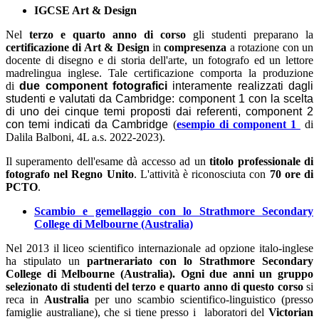
IGCSE Art & Design
Nel
terzo e quarto anno di corso
gli studenti preparano la
certificazione di Art & Design
in
compresenza
a rotazione con un
docente di disegno e di storia dell'arte,
un fotografo ed un lettore
madrelingua inglese.
Tale certificazione comporta la produzione
di
due component fotografici
interamente realizzati dagli
studenti e valutati da Cambridge: component 1 con la scelta
di uno dei cinque temi proposti dai referenti, component 2
con temi indicati da
Cambridge
(
esempio di component 1
di
Dalila Balboni, 4L a.s. 2022-2023).
Il superamento dell'esame dà accesso ad un
titolo professionale di
fotografo nel Regno Unito
. L'attività è riconosciuta con
70 ore di
PCTO
.
Scambio e gemellaggio con lo Strathmore Secondary
College di Melbourne (Australia)
Nel 2013 il liceo scientifico internazionale ad opzione italo-inglese
ha stipulato un
partnerariato con
lo Strathmore Secondary
College di Melbourne (Australia). Ogni due anni un gruppo
selezionato di studenti del terzo e quarto anno di questo corso
si
reca in
Australia
per uno scambio scientifico-linguistico (presso
famiglie australiane), che si tiene presso i laboratori del
Victorian