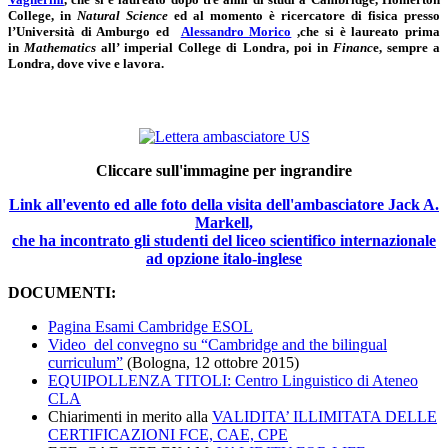
College, in
Natural Science
ed al momento è ricercatore di fisica presso
l’Università di Amburgo ed
Alessandro Morico
,che si è laureato prima
in
Mathematics
all’ imperial College di Londra, poi in
Financ
e, sempre a
Londra, dove vive e lavora.
Cliccare sull'immagine per ingrandire
Link all'evento ed alle foto della visita dell'ambasciatore Jack A.
Markell,
che ha incontrato gli studenti del liceo scientifico internazionale
ad opzione italo-inglese
DOCUMENTI:
Pagina Esami Cambridge ESOL
Video del convegno su “Cambridge and the bilingual
curriculum”
(Bologna, 12 ottobre 2015)
EQUIPOLLENZA TITOLI: Centro Linguistico di Ateneo
CLA
Chiarimenti in merito alla
VALIDITA’ ILLIMITATA DELLE
CERTIFICAZIONI FCE, CAE, CPE