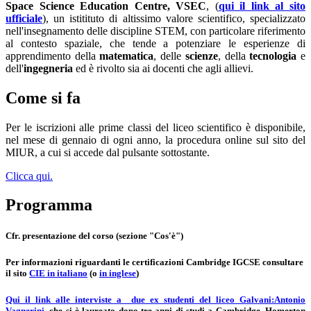
Space Science Education Centre, VSEC
, (
qui il link al sito
ufficiale
), un istitituto di altissimo valore scientifico, specializzato
nell'insegnamento delle discipline STEM, con particolare riferimento
al contesto spaziale, che tende a potenziare le esperienze di
apprendimento della
matematica
, delle
scienze
, della
tecnologia
e
dell'
ingegneria
ed è rivolto sia ai docenti che agli allievi.
Come si fa
Per le iscrizioni alle prime classi del liceo scientifico è disponibile,
nel mese di gennaio di ogni anno, la procedura online sul sito del
MIUR, a cui si accede dal pulsante sottostante.
Clicca qui.
Programma
Cfr. presentazione del corso (sezione "Cos'è")
Per informazioni riguardanti le certificazioni Cambridge IGCSE consultare
il sito
CIE in italiano
(o
in inglese
)
Qui il link alle interviste a
due ex studenti del liceo Galvani
:
Antonio
Vagnerini
, che si è laureato dopo tre anni di studi a Cambridge, Homerton