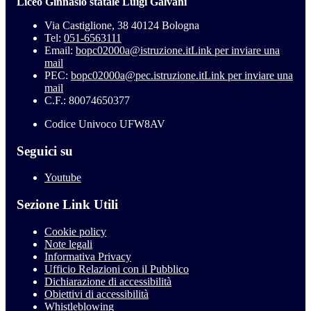
Liceo Ginnasio statale Luigi Galvani
Via Castiglione, 38 40124 Bologna
Tel:
051-6563111
Email:
bopc02000a@istruzione.it
Link per inviare una
mail
PEC:
bopc02000a@pec.istruzione.it
Link per inviare una
mail
C.F.: 80074650377
Codice Univoco UFW8AV
Seguici su
Youtube
Sezione Link Utili
Cookie policy
Note legali
Informativa Privacy
Ufficio Relazioni con il Pubblico
Dichiarazione di accessibilità
Obiettivi di accessibilità
Whistleblowing