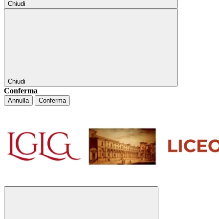
Chiudi
Chiudi
Conferma
Annulla
Conferma