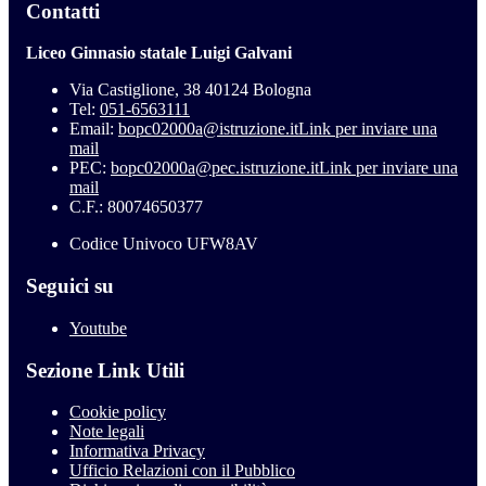
Contatti
Liceo Ginnasio statale Luigi Galvani
Via Castiglione, 38 40124 Bologna
Tel:
051-6563111
Email:
bopc02000a@istruzione.it
Link per inviare una
mail
PEC:
bopc02000a@pec.istruzione.it
Link per inviare una
mail
C.F.: 80074650377
Codice Univoco UFW8AV
Seguici su
Youtube
Sezione Link Utili
Cookie policy
Note legali
Informativa Privacy
Ufficio Relazioni con il Pubblico