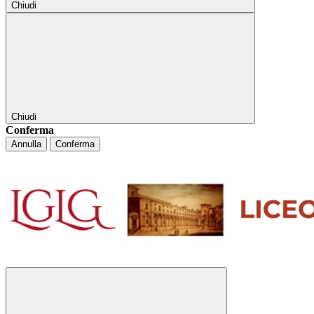
Chiudi
Chiudi
Conferma
Annulla
Conferma