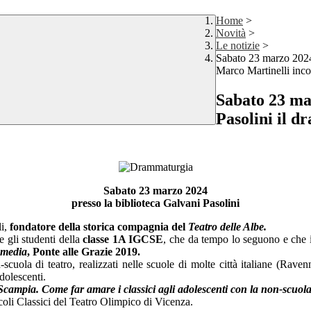
Home
>
Novità
>
Le notizie
>
Sabato 23 marzo 2024,
Marco Martinelli incon
Sabato 23 mar
Pasolini il 
Sabato 23 marzo 2024
presso la biblioteca Galvani Pasolini
li,
fondatore della storica compagnia del
Teatro delle Albe.
e gli studenti della
classe 1A IGCSE
, che da tempo lo seguono e che
mmedia
, Ponte alle Grazie 2019.
scuola di teatro, realizzati nelle scuole di molte città italiane (Rav
dolescenti.
Scampia. Come far amare i classici agli adolescenti con la non-scuola
coli Classici del Teatro Olimpico di Vicenza.