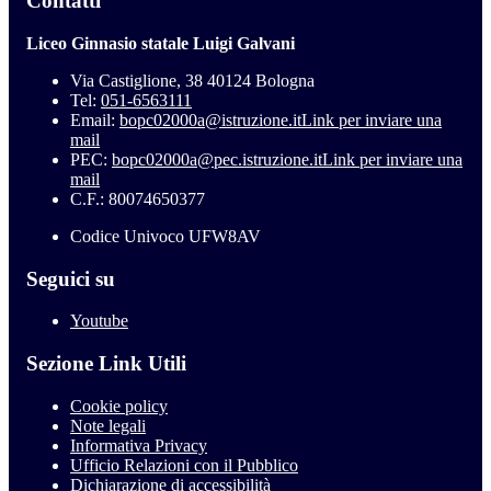
Contatti
Liceo Ginnasio statale Luigi Galvani
Via Castiglione, 38 40124 Bologna
Tel:
051-6563111
Email:
bopc02000a@istruzione.it
Link per inviare una
mail
PEC:
bopc02000a@pec.istruzione.it
Link per inviare una
mail
C.F.: 80074650377
Codice Univoco UFW8AV
Seguici su
Youtube
Sezione Link Utili
Cookie policy
Note legali
Informativa Privacy
Ufficio Relazioni con il Pubblico
Dichiarazione di accessibilità