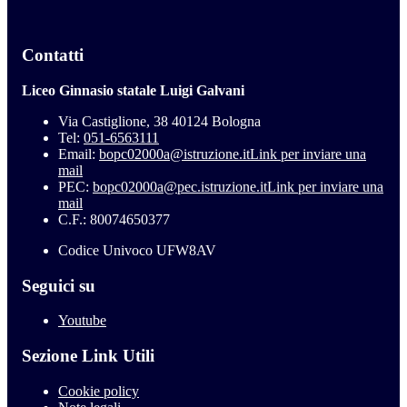
Contatti
Liceo Ginnasio statale Luigi Galvani
Via Castiglione, 38 40124 Bologna
Tel:
051-6563111
Email:
bopc02000a@istruzione.it
Link per inviare una
mail
PEC:
bopc02000a@pec.istruzione.it
Link per inviare una
mail
C.F.: 80074650377
Codice Univoco UFW8AV
Seguici su
Youtube
Sezione Link Utili
Cookie policy