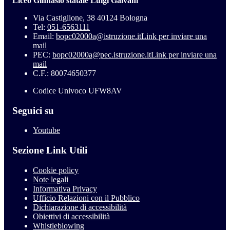
Liceo Ginnasio statale Luigi Galvani
Via Castiglione, 38 40124 Bologna
Tel:
051-6563111
Email:
bopc02000a@istruzione.it
Link per inviare una
mail
PEC:
bopc02000a@pec.istruzione.it
Link per inviare una
mail
C.F.: 80074650377
Codice Univoco UFW8AV
Seguici su
Youtube
Sezione Link Utili
Cookie policy
Note legali
Informativa Privacy
Ufficio Relazioni con il Pubblico
Dichiarazione di accessibilità
Obiettivi di accessibilità
Whistleblowing