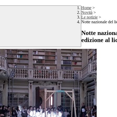
Home
>
Novità
>
Le notizie
>
Notte nazionale del l
Notte naziona
edizione al l