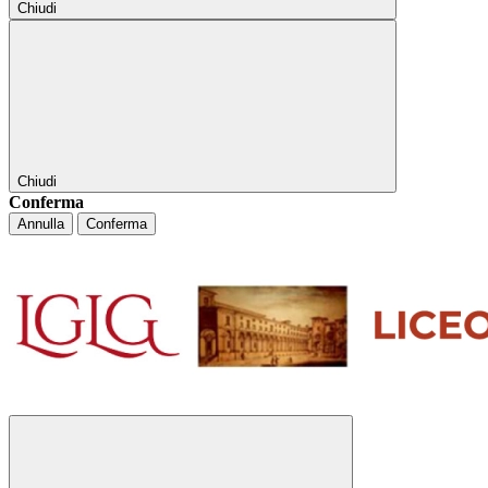
Chiudi
Chiudi
Conferma
Annulla
Conferma