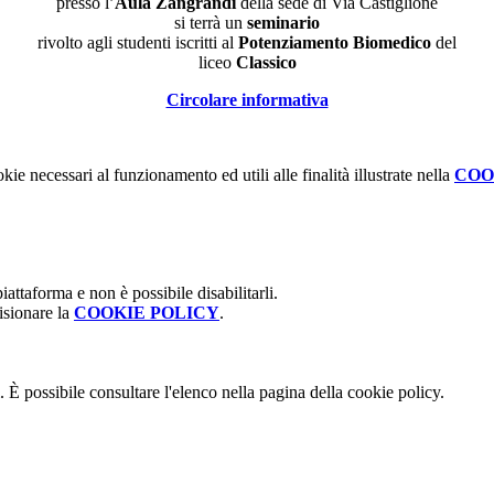
presso l’
Aula Zangrandi
della sede di Via Castiglione
si terrà un
seminario
rivolto agli studenti iscritti al
Potenziamento Biomedico
del
liceo
Classico
Circolare informativa
kie necessari al funzionamento ed utili alle finalità illustrate nella
COO
attaforma e non è possibile disabilitarli.
isionare la
COOKIE POLICY
.
 È possibile consultare l'elenco nella pagina della cookie policy.